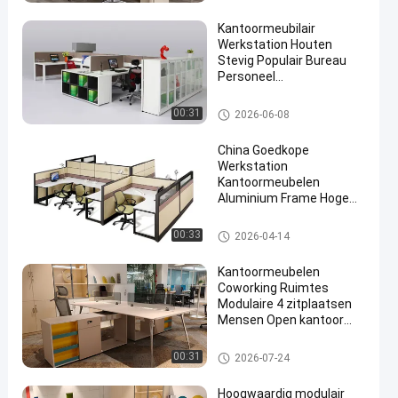
Kantoormeubilair
Werkstation Houten
Stevig Populair Bureau
Personeel
Computerbureau
Bureau Werkstation Bureaus
00:31
2026-06-08
China Goedkope
Werkstation
Kantoormeubelen
Aluminium Frame Hoge
Scheidingswanden
Modulaire Kantoortafel
Bureau Werkstation Bureaus
00:33
2026-04-14
Kantoormeubelen
Coworking Ruimtes
Modulaire 4 zitplaatsen
Mensen Open kantoor
bureau
Bureau Werkstation Bureaus
00:31
2026-07-24
Hoogwaardig modulair