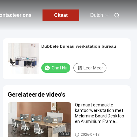
ontacteer ons
Citaat
Dutch
Dubbele bureau werkstation bureau
Chat Nu
Leer Meer
Gerelateerde video's
Op maat gemaakte
kantoorwerkstation met
Melamine Board Desktop
en Aluminium Frame
Modulair kantoormeubel
Bureau Werkstation Bureaus
00:33
2026-07-13