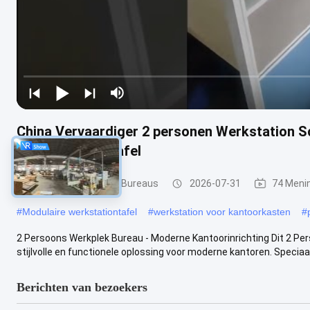
China Vervaardiger 2 personen Werkstation S
Dubbelbureaustafel
Bureau Werkstation Bureaus
2026-07-31
74 Meni
#
Modulaire werkstationtafel
#
werkstation voor kantoorkasten
#
2 Persoons Werkplek Bureau - Moderne Kantoorinrichting Dit 2 Pe
stijlvolle en functionele oplossing voor moderne kantoren. Speciaal
Berichten van bezoekers