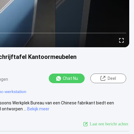
chrijftafel Kantoormeubelen
Chat Nu
Deel
ngen
pc-werkstation
rsoons Werkplek Bureau van een Chinese fabrikant biedt een
 ontworpen ...
Bekijk meer
Laat een bericht achter.