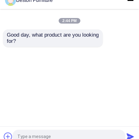
Beston Furniture
Modern directiebureau en leren
bankstel
2:44 PM
Good day, what product are you looking 
for?
Kantoorprojecten die we bedienen
in de Verenigde Staten
Thuis
Ongeveer ons
Contacteer ons
Desktop Site
Sitemap
Privacybeleid
Kwaliteit
Bureau Werkstation Bureaus
China
Fabriek.Copyright © 2026 Guangzhou Beston
Furniture Manufacturing Co., Ltd.. All Rights