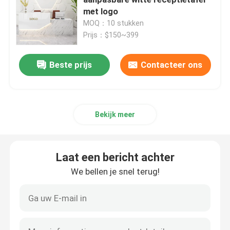
met logo
MOQ：10 stukken
Uitvoerende Bureaus
Prijs：$150~399
Het Regelbare Bureau van de bureauhoogte
Beste prijs
Contacteer ons
de stoel van het netwerkbureau
Bekijk meer
Hotel slaapkamer sets
Laat een bericht achter
Kantoor houten archiefkasten
We bellen je snel terug!
Vouwbare Opleidingslijst
de lijst van de bureauconferentie