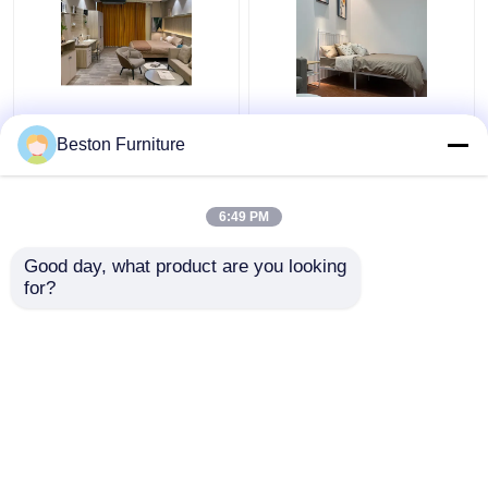
Appartement Kamer
Moderne hotelmeubels
Slaapkamer Set Hout 5
Leveranciers
Beston Furniture
sterren Hotel
Appartement Luxe King
Slaapkamer Meubels
Size Bedroom Sets
Set
6:49 PM
Beste prijs
Beste prijs
Good day, what product are you looking 
for?
Contacteer ons
Contacteer ons
Bekijk meer
Thuis
Ongeveer ons
Contacteer ons
Desktop Site
Sitemap
Privacybeleid