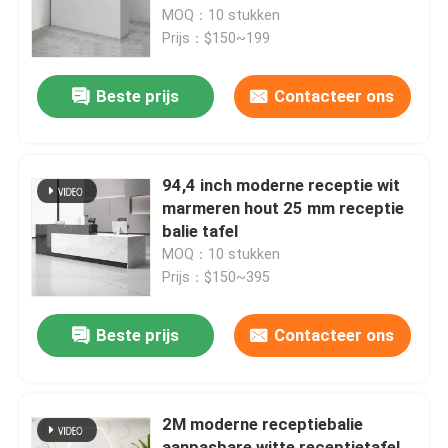
MOQ：10 stukken
Prijs：$150~199
Fabriekstocht
Beste prijs
Contacteer ons
Kwaliteitscontrole
Neem contact met ons op
94,4 inch moderne receptie wit
marmeren hout 25 mm receptie
balie tafel
Nieuws
MOQ：10 stukken
Prijs：$150~395
Gevallen
Beste prijs
Contacteer ons
Blog
2M moderne receptiebalie
Bureau Werkstation Bureaus
aanpasbare witte receptietafel