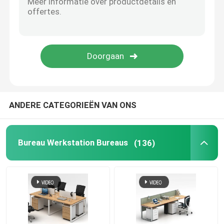
Kantoormeubilair Bank
Receptie kantoor
Moderne Computerbureaus
ANDERE CATEGORIEËN VAN ONS
de muren van de bureauverdeling
Bureau Werkstation Bureaus
(136)
De Krukreeks van de barlijst
Geluiddichte Bureaupeul
Openluchthoek Sofa Set