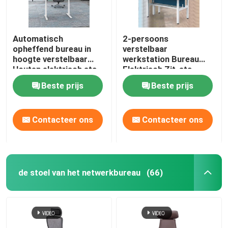
Automatisch
2-persoons
opheffend bureau in
verstelbaar
hoogte verstelbaar
werkstation Bureau
Houten elektrisch sta-
Elektrisch Zit-sta
liftbureau
Automatisch heffen
Beste prijs
Beste prijs
Contacteer ons
Contacteer ons
de stoel van het netwerkbureau
(66)