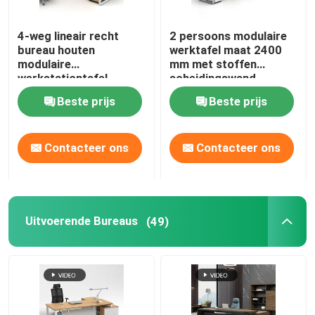
Kantoormeubilair Bank
4-weg lineair recht
2 persoons modulaire
bureau houten
werktafel maat 2400
modulaire
mm met stoffen
Receptie kantoor
werkstationtafel
scheidingswand
Beste prijs
Beste prijs
Moderne Computerbureaus
Contacteer ons
Contacteer ons
de muren van de bureauverdeling
De Krukreeks van de barlijst
Uitvoerende Bureaus
(49)
Geluiddichte Bureaupeul
Openluchthoek Sofa Set