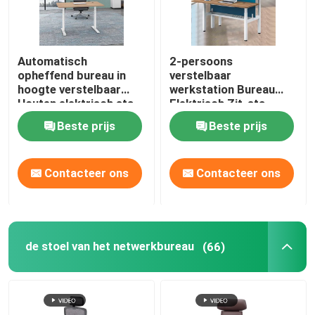
Automatisch
2-persoons
opheffend bureau in
verstelbaar
hoogte verstelbaar
werkstation Bureau
Houten elektrisch sta-
Elektrisch Zit-sta
liftbureau
Automatisch heffen
Beste prijs
Beste prijs
Contacteer ons
Contacteer ons
de stoel van het netwerkbureau
(66)