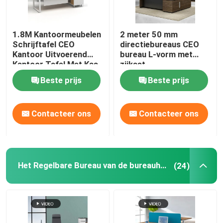
1.8M Kantoormeubelen
2 meter 50 mm
Schrijftafel CEO
directiebureaus CEO
Kantoor Uitvoerend
bureau L-vorm met
Kantoor Tafel Met Kas
zijkast
Beste prijs
Beste prijs
Contacteer ons
Contacteer ons
Het Regelbare Bureau van de bureauhoogte
(24)