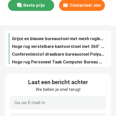
Beste prijs
Contacteer ons
Ergonomische bureaustoel van metaal Slijtvaste directiestoel met hoge rugleuning van mesh
Grijze Witte Mesh bureaustoel met hoogteverstelling, draaifunctie en verstelbare hoofdsteun
Fabriekstocht
Grijze en blauwe bureaustoel met mesh rugleuning, vaste hoofdsteun en 160° kantelfunctie voor thuiskantoor
Hoge rug verstelbare kantoorstoel met 360° rotatie en verstelbare hoofdsteun
Kwaliteitscontrole
Conferentiestof draaibare bureaustoel Polyurethaan in hoogte verstelbare bureaustoel
Hoge rug Personeel Taak Computer Bureau Stoel Polyurethaan Mesh Seat Bureaustoel
Neem contact met ons op
Adembare netverstelbare kantoorcomputerstoel met hoofdsteun en verstelbare hoogte
23 Inch Mesh bureaustoel met ademende mesh rugleuning en vaste armleuningen Draaibare bureaustoel
Nieuws
Grijze stoel met draaiend bureau met achterframe van nylonglasvezel, schuimkussing en zwarte PU-wielen
Hoge Elasticiteit Schuim Hoge Rug Net Kantoorstoel met Strak Design en Ergonomische Ondersteuning
Gevallen
Laat een bericht achter
Dikte 1,8 mm mesh computerstoel boogframe ergonomische mesh bureaustoel
We bellen je snel terug!
Comfortabele mesh-bureaustoel met zwarte rugleuning en verstelbare, beweegbare hoofdsteun
Blog
Antivibratie zwarte mesh bureaustoel modern met verstelbare lendensteun
Rode CEO Ergonomische Mesh Bureaustoel Anti Vibratie Mesh Draaibare Bureaustoel
Bureau Werkstation Bureaus
Donkerbruine archiefkast met glazen deur 6-deurs CEO grote houten archiefkast