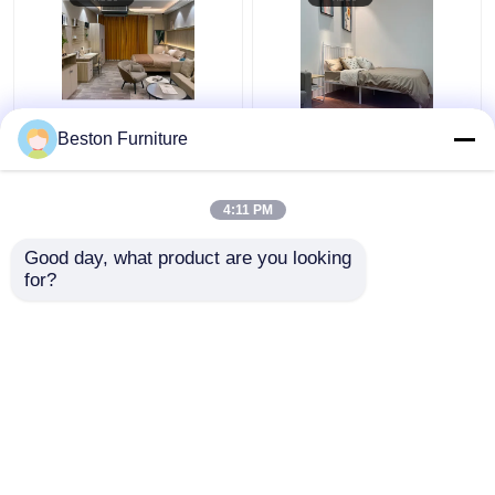
Appartement Kamer
Moderne hotelmeubels
Beston Furniture
Slaapkamer Set Hout 5
Leveranciers
sterren Hotel
Appartement Luxe King
Slaapkamer Meubels
Size Bedroom Sets
4:11 PM
Set
Beste prijs
Beste prijs
Good day, what product are you looking 
for?
Contacteer ons
Contacteer ons
Bekijk meer
Thuis
Ongeveer ons
Contacteer ons
Desktop Site