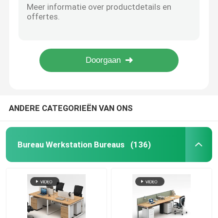
79 inch kantoor houten archiefkasten wit OEM 5-deurs opbergkast
Uitvoerende Bureaus
Antieke bruine houten archiefkast 16 mm dik met opbergplanken
Grijze kantoor houten archiefkasten 3 lades verplaatsbare archiefkast met wielen
Mobiele archiefkast met 3 lades Groene houten afsluitbare archiefkast
Het Regelbare Bureau van de bureauhoogte
87 Inch Executive Office houten archiefkasten met kledingkast
de stoel van het netwerkbureau
ANDERE CATEGORIEËN VAN ONS
Hotel slaapkamer sets
Bureau Werkstation Bureaus
(136)
Kantoor houten archiefkasten
Vouwbare Opleidingslijst
de lijst van de bureauconferentie