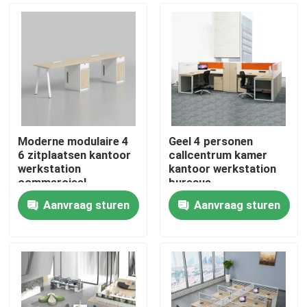
Moderne modulaire 4
Geel 4 personen
6 zitplaatsen kantoor
callcentrum kamer
werkstation
kantoor werkstation
commercieel
bureaus
personeel kantoor
Aanvraag sturen
Aanvraag sturen
bureau met privacy
Thuis
scherm
scheidingswand
Producten
Over ons