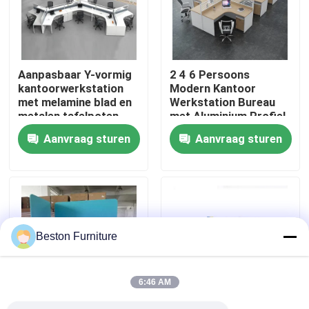
Fabriekstocht
Aanpasbaar Y-vormig
2 4 6 Persoons
Kwaliteitscontrole
kantoorwerkstation
Modern Kantoor
met melamine blad en
Werkstation Bureau
metalen tafelpoten
met Aluminium Profiel
Neem contact met ons op
Stof Materiaal en
Aanvraag sturen
Aanvraag sturen
30mm Dik Paneel
Nieuws
Gevallen
Beston Furniture
Blog
6:46 AM
Bureau Werkstation Bureaus