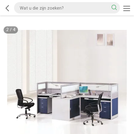
2
/
4