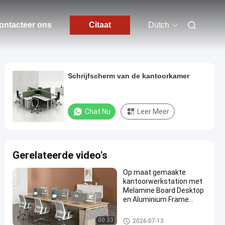
ontacteer ons
Citaat
Dutch
Schrijfscherm van de kantoorkamer
Chat Nu
Leer Meer
Gerelateerde video's
Op maat gemaakte
kantoorwerkstation met
Melamine Board Desktop
en Aluminium Frame
Modulair kantoormeubel
Bureau Werkstation Bureaus
00:33
2026-07-13