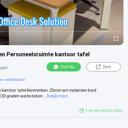
n Personeelsruimte kantoor tafel
Chat Nu
Deel
ngen
pc-werkstation
e kantoor tafel Kenmerken .25mm wit melamien bord
0 graden werkstation ...
Bekijk meer
Laat een bericht achter.