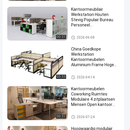
Kantoormeubilair
Werkstation Houten
Stevig Populair Bureau
Personeel
Computerbureau
Bureau Werkstation Bureaus
00:31
2026-06-08
China Goedkope
Werkstation
Kantoormeubelen
Aluminium Frame Hoge
Scheidingswanden
Modulaire Kantoortafel
Bureau Werkstation Bureaus
00:33
2026-04-14
Kantoormeubelen
Coworking Ruimtes
Modulaire 4 zitplaatsen
Mensen Open kantoor
bureau
Bureau Werkstation Bureaus
00:31
2026-07-24
Hoogwaardig modulair