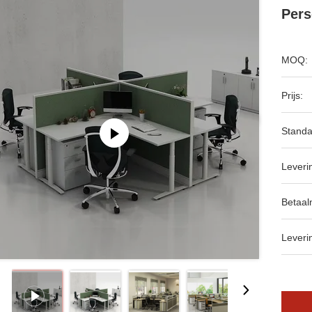
Pers
MOQ:
Prijs:
Standa
Leveri
Betaal
Leveri