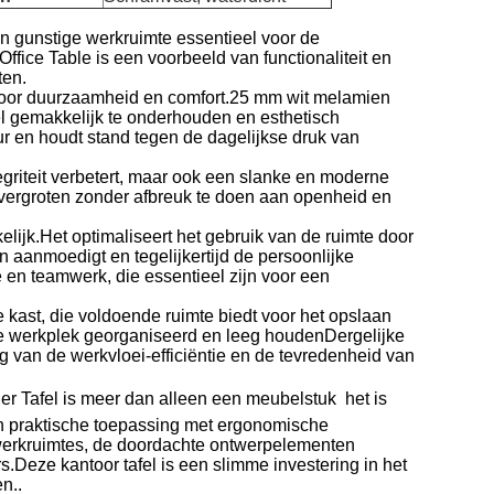
n gunstige werkruimte essentieel voor de
ffice Table is een voorbeeld van functionaliteit en
ten.
n voor duurzaamheid en comfort.25 mm wit melamien
el gemakkelijk te onderhouden en esthetisch
 en houdt stand tegen de dagelijkse druk van
ntegriteit verbetert, maar ook een slanke en moderne
te vergroten zonder afbreuk te doen aan openheid en
lijk.Het optimaliseert het gebruik van de ruimte door
n aanmoedigt en tegelijkertijd de persoonlijke
en teamwerk, die essentieel zijn voor een
 kast, die voldoende ruimte biedt voor het opslaan
de werkplek georganiseerd en leeg houdenDergelijke
g van de werkvloei-efficiëntie en de tevredenheid van
 Tafel is meer dan alleen een meubelstuk  het is
 praktische toepassing met ergonomische
 werkruimtes, de doordachte ontwerpelementen
.Deze kantoor tafel is een slimme investering in het
n..