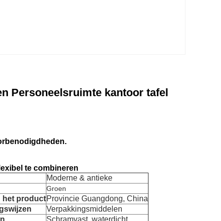
n Personeelsruimte kantoor tafel
oorbenodigdheden.
flexibel te combineren
Moderne & antieke
Groen
 het product
Provincie Guangdong, China
gswijzen
Verpakkingsmiddelen
en
Schramvast, waterdicht