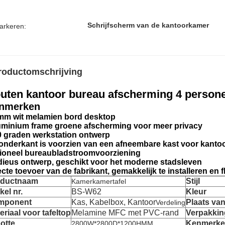
Schrijfscherm van de kantoorkamer
arkeren:
roductomschrijving
uten kantoor bureau afscherming 4 persone
nmerken
mm wit melamien bord desktop
uminium frame groene afscherming voor meer privacy
0 graden werkstation ontwerp
onderkant is voorzien van een afneembare kast voor kant
ioneel bureaubladstroomvoorziening
ieus ontwerp, geschikt voor het moderne stadsleven
ecte toevoer van de fabrikant, gemakkelijk te installeren en 
oductnaam
Stijl
Kamerkamertafel
kel nr.
BS-W62
Kleur
mponent
Kas, Kabelbox, Kantoor
Plaats van
Verdeling
eriaal voor tafeltop
Melamine MFC met PVC-rand
Verpakkin
otte
Kenmerk
2800W*2800D*1200HMM