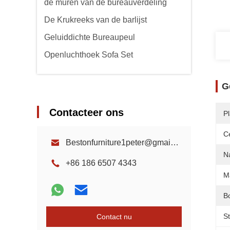
de muren van de bureauverdeling
De Krukreeks van de barlijst
Geluiddichte Bureaupeul
Openluchthoek Sofa Set
G
Contacteer ons
P
Ce
Bestonfurniture1peter@gmail.com
N
+86 186 6507 4343
Ma
Bo
St
Contact nu