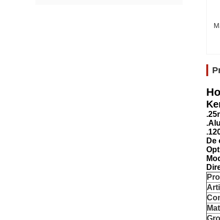
M
P
Ho
Ke
.25
.Al
.12
De 
Opt
Mod
Dir
Pr
Arti
Co
Mat
Gro