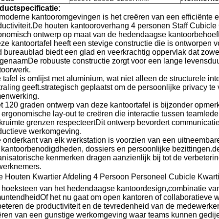
ductspecificatie:
 moderne kantooromgevingen is het creëren van een efficiënte e
ductiviteit.De houten kantooroverhang 4 personen Staff Cubicle O
onomisch ontwerp op maat van de hedendaagse kantoorbehoef
ze kantoortafel heeft een stevige constructie die is ontworpe
d bureaublad biedt een glad en veerkrachtig oppervlak dat zow
genaamDe robuuste constructie zorgt voor een lange levensduur
toorwerk.
tafel is omlijst met aluminium, wat niet alleen de structurele i
straling geeft.strategisch geplaatst om de persoonlijke privacy 
enwerking.
t 120 graden ontwerp van deze kantoortafel is bijzonder opmerke
 ergonomische lay-out te creëren die interactie tussen teamlede
kruimte grenzen respecteertDit ontwerp bevordert communicatie 
ductieve werkomgeving.
 onderkant van elk werkstation is voorzien van een uitneembare
 kantoorbenodigdheden, dossiers en persoonlijke bezittingen.
anisatorische kenmerken dragen aanzienlijk bij tot de verbeterin
werknemers.
e Houten Kwartier Afdeling 4 Persoon Personeel Cubicle Kwartier
 hoeksteen van het hedendaagse kantoordesign,combinatie van
muntendheidOf het nu gaat om open kantoren of collaboratieve
beteren de productiviteit en de tevredenheid van de medewerkers
ëren van een gunstige werkomgeving waar teams kunnen gedije