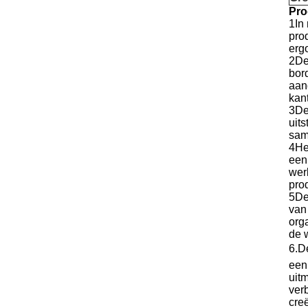
Pro
1In
pro
erg
2De
bor
aan
kan
3De 
uit
sam
4He
een
wer
pro
5De
van
org
de 
6.D
een
uit
ver
cre