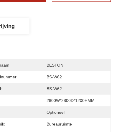
ijving
naam
BESTON
lnummer
BS-W62
:
BS-W62
2800W*2800D*1200HMM
:
Optioneel
ik:
Bureauruimte