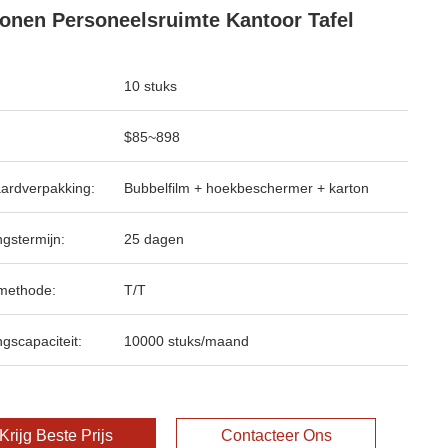
onen Personeelsruimte Kantoor Tafel
10 stuks
$85~898
ardverpakking:
Bubbelfilm + hoekbeschermer + karton
ngstermijn:
25 dagen
methode:
T/T
ngscapaciteit:
10000 stuks/maand
Krijg Beste Prijs
Contacteer Ons