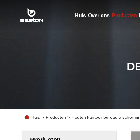
Huis
Over ons
Producten
D
Huis
>
Producten
>
Houten kantoor bureau afschermin
Producten