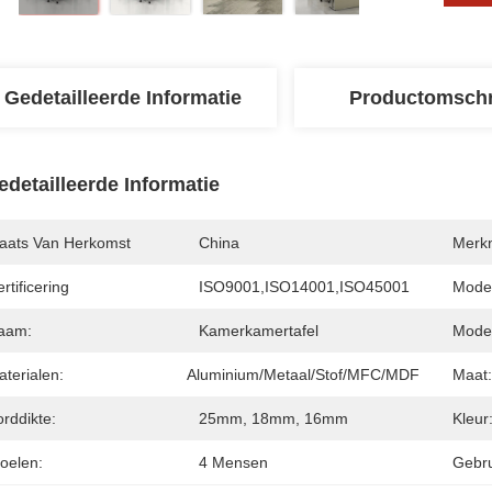
Gedetailleerde Informatie
Productomschr
edetailleerde Informatie
laats Van Herkomst
China
Merk
rtificering
ISO9001,ISO14001,ISO45001
Mode
aam:
Kamerkamertafel
Model
terialen:
Aluminium/metaal/stof/MFC/MDF
Maat:
rddikte:
25mm, 18mm, 16mm
Kleur
oelen:
4 Mensen
Gebru