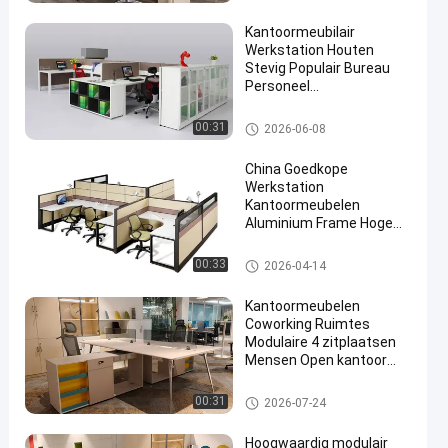
Kantoormeubilair
Werkstation Houten
Stevig Populair Bureau
Personeel
Computerbureau
Bureau Werkstation Bureaus
00:31
2026-06-08
China Goedkope
Werkstation
Kantoormeubelen
Aluminium Frame Hoge
Scheidingswanden
Modulaire Kantoortafel
Bureau Werkstation Bureaus
00:33
2026-04-14
Kantoormeubelen
Coworking Ruimtes
Modulaire 4 zitplaatsen
Mensen Open kantoor
bureau
Bureau Werkstation Bureaus
00:31
2026-07-24
Hoogwaardig modulair