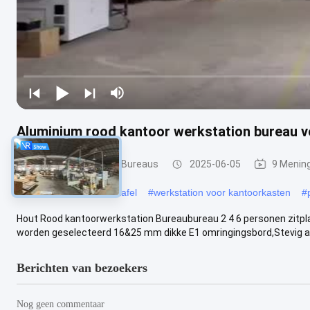
Aluminium rood kantoor werkstation bureau vo
Bureau Werkstation Bureaus
2025-06-05
9 Menin
#
Modulaire werkstationtafel
#
werkstation voor kantoorkasten
#
Hout Rood kantoorwerkstation Bureaubureau 2 4 6 personen zitpl
worden geselecteerd 16&25 mm dikke E1 omringingsbord,Stevig al
Berichten van bezoekers
Nog geen commentaar