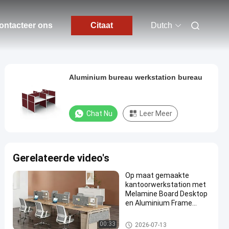
ontacteer ons
Citaat
Dutch
Aluminium bureau werkstation bureau
Chat Nu
Leer Meer
Gerelateerde video's
Op maat gemaakte
kantoorwerkstation met
Melamine Board Desktop
en Aluminium Frame
Modulair kantoormeubel
Bureau Werkstation Bureaus
00:33
2026-07-13