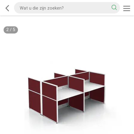
2
/
5