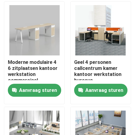
Moderne modulaire 4
Geel 4 personen
6 zitplaatsen kantoor
callcentrum kamer
werkstation
kantoor werkstation
commercieel
bureaus
personeel kantoor
Aanvraag sturen
Aanvraag sturen
bureau met privacy
Thuis
scherm
scheidingswand
Producten
Over ons