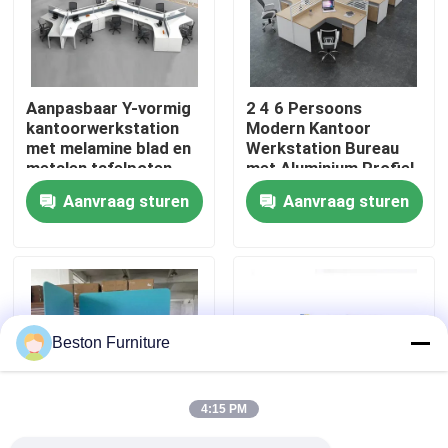
Fabriekstocht
Aanpasbaar Y-vormig
2 4 6 Persoons
Kwaliteitscontrole
kantoorwerkstation
Modern Kantoor
met melamine blad en
Werkstation Bureau
metalen tafelpoten
met Aluminium Profiel
Neem contact met ons op
Stof Materiaal en
Aanvraag sturen
Aanvraag sturen
30mm Dik Paneel
Nieuws
Gevallen
Beston Furniture
Blog
4:15 PM
Bureau Werkstation Bureaus