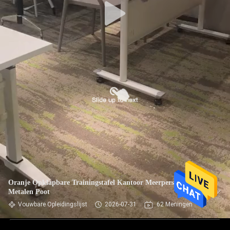
Oranje Opklapbare Trainingstafel Kantoor Meerpersoons
Metalen Poot
Vouwbare Opleidingslijst
2026-07-31
62 Meningen