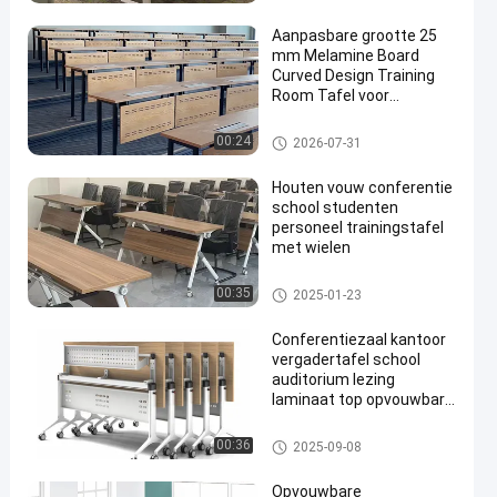
Aanpasbare grootte 25
mm Melamine Board
Curved Design Training
Room Tafel voor
studenten en conferentie
Vouwbare Opleidingslijst
00:24
2026-07-31
Houten vouw conferentie
school studenten
personeel trainingstafel
met wielen
Vouwbare Opleidingslijst
00:35
2025-01-23
Conferentiezaal kantoor
vergadertafel school
auditorium lezing
laminaat top opvouwbare
bureau
Vouwbare Opleidingslijst
00:36
2025-09-08
Opvouwbare