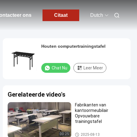
ontacteer ons
Citaat
Dutch
Houten computertrainingstafel
Chat Nu
Leer Meer
Gerelateerde video's
Fabrikanten van
kantoormeubilair
Opvouwbare
trainingstafel
Vouwbare Opleidingslijst
00:25
2025-08-13