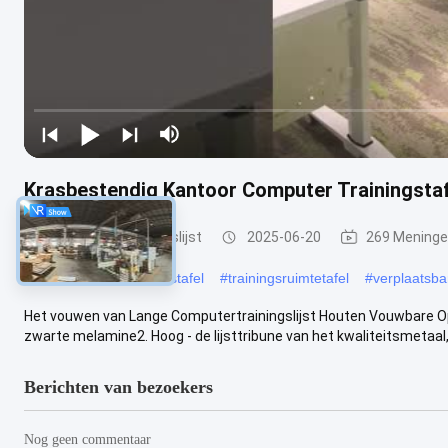
Krasbestendig Kantoor Computer Trainingsta
Vouwbare Opleidingslijst
2025-06-20
269 Mening
#
Rechthoekige trainingstafel
#
trainingsruimtetafel
#
verplaatsbar
Het vouwen van Lange Computertrainingslijst Houten Vouwbare Ople
zwarte melamine2. Hoog - de lijsttribune van het kwaliteitsmetaal,
Berichten van bezoekers
Nog geen commentaar