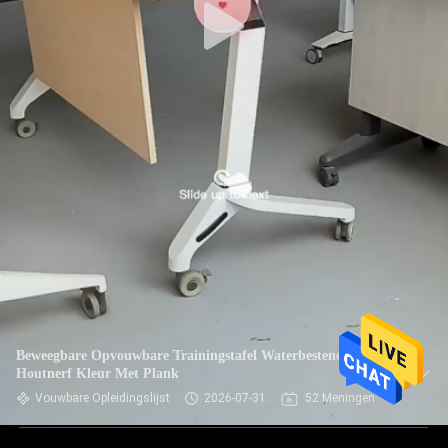
Beweegbare Opvouwbare Trainingstafel Waterbestendig
Houtnerf Kleur Met Plank
Vouwbare Opleidingslijst
2026-07-31
52 Meningen