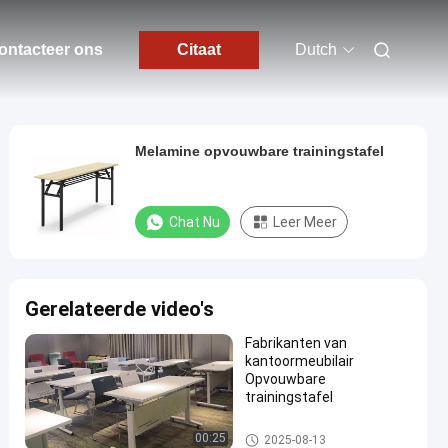
ontacteer ons
Citaat
Dutch
Melamine opvouwbare trainingstafel
Chat Nu
Leer Meer
Gerelateerde video's
Fabrikanten van
kantoormeubilair
Opvouwbare
trainingstafel
Vouwbare Opleidingslijst
00:25
2025-08-13