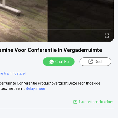
amine Voor Conferentie in Vergaderruimte
Chat Nu
Deel
e trainingstafel
erruimte Conferentie Productoverzicht Deze rechthoekige
es, met een ...
Bekijk meer
Laat een bericht achter.