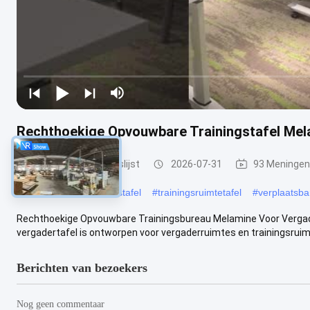
Rechthoekige Opvouwbare Trainingstafel Mel
Vouwbare Opleidingslijst
2026-07-31
93 Meningen
#
Rechthoekige trainingstafel
#
trainingsruimtetafel
#
verplaatsbar
Rechthoekige Opvouwbare Trainingsbureau Melamine Voor Vergad
vergadertafel is ontworpen voor vergaderruimtes en trainingsruimt
Berichten van bezoekers
Nog geen commentaar