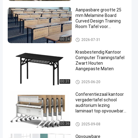
Aanpasbare grootte 25
mm Melamine Board
Curved Design Training
Room Tafel voor
studenten en conferentie
Vouwbare Opleidingslijst
00:24
2026-07-31
Krasbestendig Kantoor
Computer Trainingstafel
Zwart Houten
Aangepaste Maten
Vouwbare Opleidingslijst
00:31
2025-06-20
Conferentiezaal kantoor
vergadertafel school
auditorium lezing
laminaat top opvouwbare
bureau
Vouwbare Opleidingslijst
00:36
2025-09-08
Opvouwbare