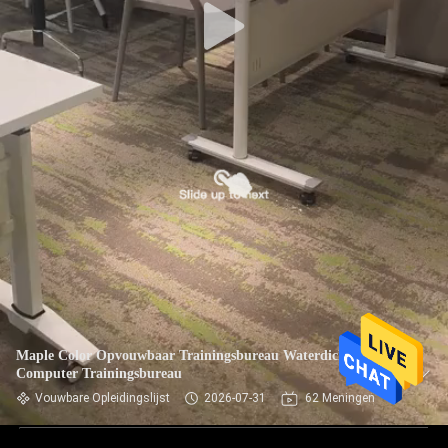
Maple Color Opvouwbaar Trainingsbureau Waterdicht
Computer Trainingsbureau
Vouwbare Opleidingslijst
2026-07-31
62 Meningen