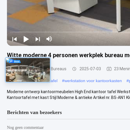
Witte moderne 4 personen werkplek bureau mo
Bureau Werkstation Bureaus
2025-07-03
23 Meni
#
Modulaire werkstationtafel
#
werkstation voor kantoorkasten
#
Moderne ontwerp kantoormeubelen High End kantoor tafel Werksta
Kantoortafel met kast Stijl Moderne & antieke Artikel nr. BS-AN1 Kle
Berichten van bezoekers
Nog geen commentaar