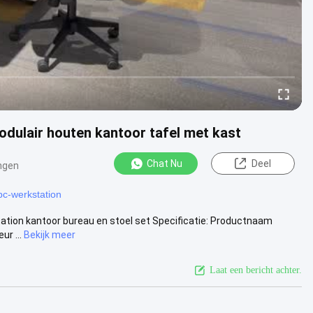
dulair houten kantoor tafel met kast
Chat Nu
Deel
ngen
pc-werkstation
tion kantoor bureau en stoel set Specificatie: Productnaam
ur ...
Bekijk meer
Laat een bericht achter.