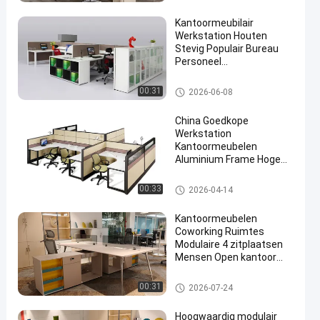
Kantoormeubilair
Werkstation Houten
Stevig Populair Bureau
Personeel
Computerbureau
Bureau Werkstation Bureaus
00:31
2026-06-08
China Goedkope
Werkstation
Kantoormeubelen
Aluminium Frame Hoge
Scheidingswanden
Modulaire Kantoortafel
Bureau Werkstation Bureaus
00:33
2026-04-14
Kantoormeubelen
Coworking Ruimtes
Modulaire 4 zitplaatsen
Mensen Open kantoor
bureau
Bureau Werkstation Bureaus
00:31
2026-07-24
Hoogwaardig modulair