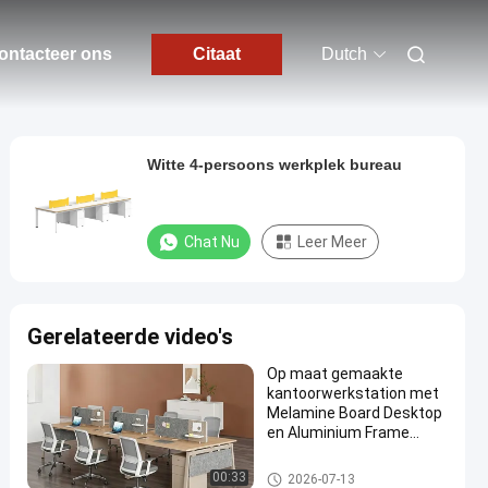
ontacteer ons
Citaat
Dutch
Witte 4-persoons werkplek bureau
Chat Nu
Leer Meer
Gerelateerde video's
Op maat gemaakte
kantoorwerkstation met
Melamine Board Desktop
en Aluminium Frame
Modulair kantoormeubel
Bureau Werkstation Bureaus
00:33
2026-07-13