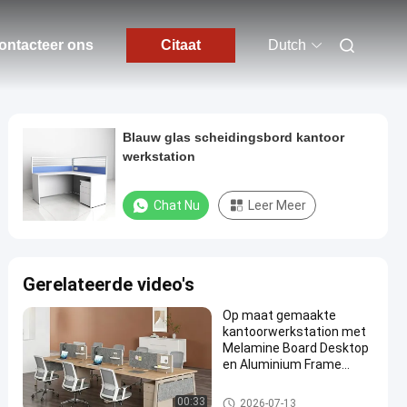
ontacteer ons
Citaat
Dutch
Blauw glas scheidingsbord kantoor
werkstation
Chat Nu
Leer Meer
Gerelateerde video's
Op maat gemaakte
kantoorwerkstation met
Melamine Board Desktop
en Aluminium Frame
Modulair kantoormeubel
Bureau Werkstation Bureaus
00:33
2026-07-13