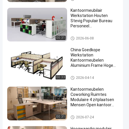
Kantoormeubilair
Werkstation Houten
Stevig Populair Bureau
Personeel
Computerbureau
Bureau Werkstation Bureaus
00:31
2026-06-08
China Goedkope
Werkstation
Kantoormeubelen
Aluminium Frame Hoge
Scheidingswanden
Modulaire Kantoortafel
Bureau Werkstation Bureaus
00:33
2026-04-14
Kantoormeubelen
Coworking Ruimtes
Modulaire 4 zitplaatsen
Mensen Open kantoor
bureau
Bureau Werkstation Bureaus
00:31
2026-07-24
Hoogwaardig modulair