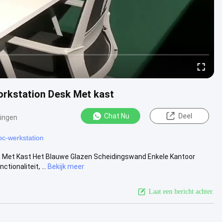
orkstation Desk Met kast
Chat Nu
Deel
ingen
pc-werkstation
 Met Kast Het Blauwe Glazen Scheidingswand Enkele Kantoor
ionaliteit, ...
Bekijk meer
Laat een bericht achter.