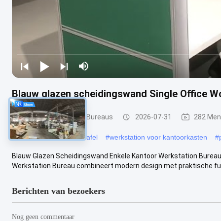
Blauw glazen scheidingswand Single Office W
Bureau Werkstation Bureaus
2026-07-31
282 Men
#
Modulaire werkstationtafel
#
werkstation voor kantoorkasten
#
Blauw Glazen Scheidingswand Enkele Kantoor Werkstation Bureau
Werkstation Bureau combineert modern design met praktische funct
Berichten van bezoekers
Nog geen commentaar