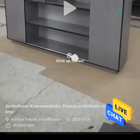
Archiefkaste Kamermeubelen Houten archiefkaste met glazen
deur
Kantoor houten archiefkasten
2026-07-31
49 Meningen