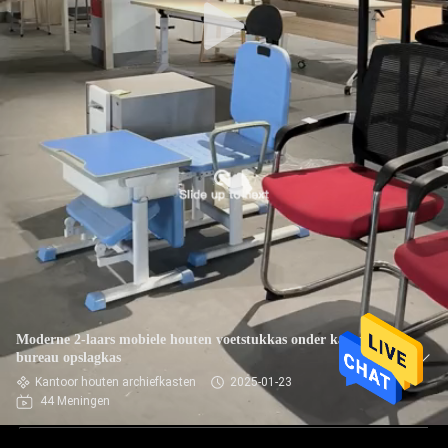
Moderne 2-laars mobiele houten voetstukkas onder kantoor
bureau opslagkas
Kantoor houten archiefkasten
2025-01-23
44 Meningen