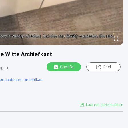
e Witte Archiefkast
Chat Nu
Deel
ngen
erplaatsbare archiefkast
Laat een bericht achter.