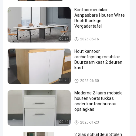
Kantoormeubilair
Aanpasbare Houten Witte
Rechthoekige
Vergadertafel
de lijst van de bureauconferent
00:27
2026-05-16
ie
Hout kantoor
archiefopslag meubilair
Duurzaam kast 2 deuren
kast
Kantoor houten archiefkasten
00:28
2025-06-30
Moderne 2-laars mobiele
houten voetstukkas
onder kantoor bureau
opslagkas
Kantoor houten archiefkasten
00:42
2025-01-23
2 Glas schuifdeur Stalen