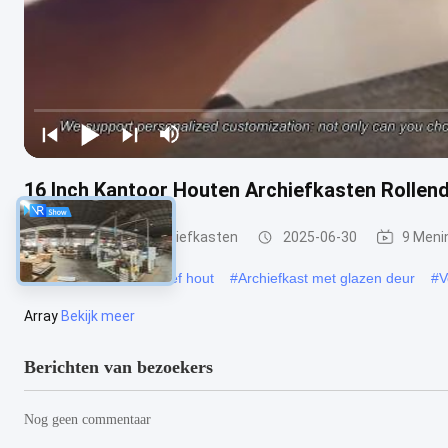
16 Inch Kantoor Houten Archiefkasten Rollend
Kantoor houten archiefkasten
2025-06-30
9 Meni
#
Archiefkast van massief hout
#
Archiefkast met glazen deur
#
V
Array
Bekijk meer
Berichten van bezoekers
Nog geen commentaar