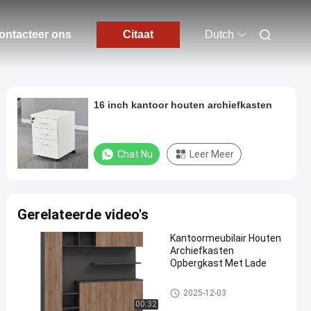
ontacteer ons
Citaat
Dutch
16 inch kantoor houten archiefkasten
Chat Nu
Leer Meer
Gerelateerde video's
Kantoormeubilair Houten
Archiefkasten
Opbergkast Met Lade
Kantoor houten archiefkasten
2025-12-03
00:32