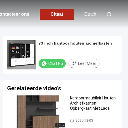
ontacteer ons
Citaat
Dutch
79 inch kantoor houten archiefkasten
Chat Nu
Leer Meer
Gerelateerde video's
Kantoormeubilair Houten
Archiefkasten
Opbergkast Met Lade
Kantoor houten archiefkasten
2025-12-03
00:32