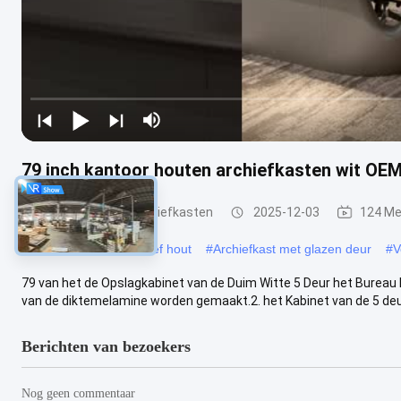
79 inch kantoor houten archiefkasten wit OE
Kantoor houten archiefkasten
2025-12-03
124 Me
#
Archiefkast van massief hout
#
Archiefkast met glazen deur
#
V
79 van het de Opslagkabinet van de Duim Witte 5 Deur het Burea
van de diktemelamine worden gemaakt.2. het Kabinet van de 5 deuro
Berichten van bezoekers
Nog geen commentaar