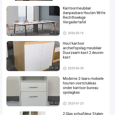
Kantoormeubilair
Aanpasbare Houten Witte
Rechthoekige
Vergadertafel
de lijst van de bureauconferent
00:27
2026-05-16
ie
Hout kantoor
archiefopslag meubilair
Duurzaam kast 2 deuren
kast
Kantoor houten archiefkasten
00:28
2025-06-30
Moderne 2-laars mobiele
houten voetstukkas
onder kantoor bureau
opslagkas
Kantoor houten archiefkasten
00:42
2025-01-23
2 Glas schuifdeur Stalen