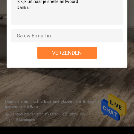
VERZENDEN
Donkerbruine archiefkast met glazen deur 6-deurs CEO grote
houten archiefkast
Kantoor houten archiefkasten
2025-12-03
115 Meningen