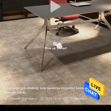
L-vormige gele desktop luxe moderne executive bureaus MFC
Director-tafels
Uitvoerende Bureaus
2025-12-10
77 Meningen