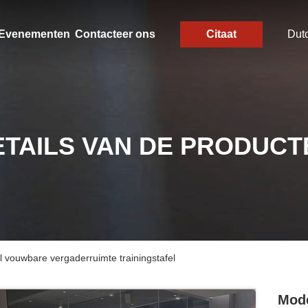
Evenementen
Contacteer ons
Citaat
Dut
ETAILS VAN DE PRODUCT
vouwbare vergaderruimte trainingstafel
Mode