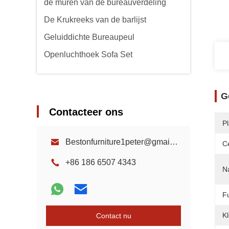
de muren van de bureauverdeling
De Krukreeks van de barlijst
Geluiddichte Bureaupeul
Openluchthoek Sofa Set
G
Contacteer ons
P
Bestonfurniture1peter@gmail.com
Ce
+86 186 6507 4343
N
Fu
Kl
Contact nu