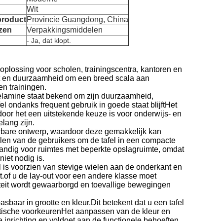
Wit
product
Provincie Guangdong, China
zen
Verpakkingsmiddelen
- Ja, dat klopt.
oplossing voor scholen, trainingscentra, kantoren en
eit en duurzaamheid om een breed scala aan
en trainingen.
 Melamine staat bekend om zijn duurzaamheid,
l ondanks frequent gebruik in goede staat blijftHet
oor het een uitstekende keuze is voor onderwijs- en
lang zijn.
wbare ontwerp, waardoor deze gemakkelijk kan
llen van de gebruikers om de tafel in een compacte
andig voor ruimtes met beperkte opslagruimte, omdat
iet nodig is.
l is voorzien van stevige wielen aan de onderkant en
.of u de lay-out voor een andere klasse moet
iteit wordt gewaarborgd en toevallige bewegingen
aar in grootte en kleur.Dit betekent dat u een tafel
thetische voorkeurenHet aanpassen van de kleur en
e inrichting en voldoet aan de functionele behoeften