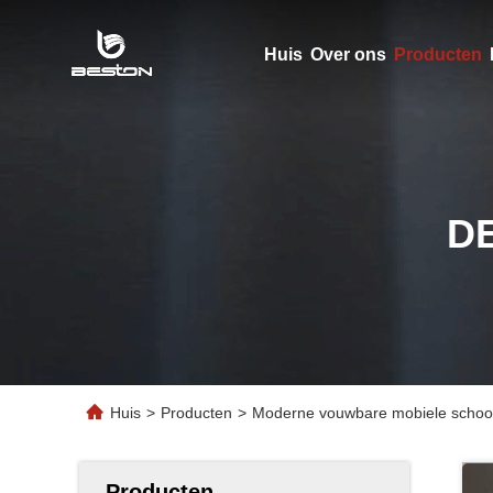
Huis
Over ons
Producten
D
Huis
>
Producten
>
Moderne vouwbare mobiele school 
Producten