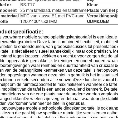
kel nr.
BS-T17
Kleur
mponent
25 mm tafelblad, metalen tafelframe
Plaats van het 
materiaal
MFC van klasse E1 met PVC-rand
Verpakkingswij
otte
1200*400*750HMM
ODM&OEM
oductspecificatie:
e vouwbare mobiele schoolopleidingskantoortafel is een ideale 
enwerkingsruimten.Deze tabel combineert flexibiliteit, mobilit
viteiten te ondersteunen, van groepsdiscussies tot presentaties 
 tafel is niet alleen visueel aantrekkelijk, maar ook praktisch.
rstand tegen krassen, vlekken en vocht.ervoor zorgen dat de tafe
dde oppervlak is gemakkelijk te reinigen en onderhouden, waard
tooromgevingen waar reinheid en duurzaamheid van cruciaal be
en van de belangrijkste kenmerken van deze tafel is het opvou
den opgeslagen wanneer deze niet in gebruik is.het in staat ste
m binnen enkele seconden af te vouwenDeze functie is vooral h
helpt om de ruimtecapaciteit te maximaliseren wanneer de tafel n
 mobiliteit van de tafel is een ander opvallend kenmerk. De tafe
 moeiteloos van de ene plaats naar de andere worden verplaatst
rangschikkenDe wielen zijn vergrendelbaar, waardoor de stabil
den voorkomen wanneer de tafel in gebruik is.
 opvouwbare mobiele schoolopleidingskantoortafel is ook aanpasb
t kiezen die past bij uw specifieke ruimtelijke vereisten en es
tte zorgt ervoor dat de tafel naadloos integreert in uw bestaand