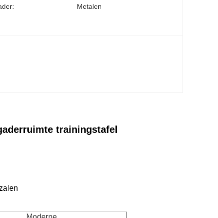
ader:
Metalen
derruimte trainingstafel
szalen
Moderne