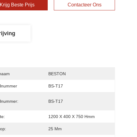
Krijg Beste Prijs
Contacteer Ons
ijving
naam
BESTON
lnummer
BS-T17
lnummer:
BS-T17
te:
1200 X 400 X 750 Hmm
op:
25 Mm