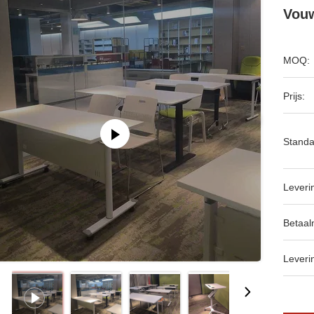
Vouw
MOQ:
Prijs:
Standa
Leveri
Betaal
Leveri