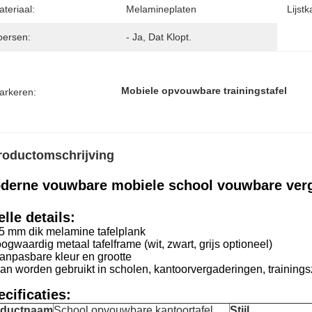
teriaal:
Melamineplaten
Lijstk
oersen:
- Ja, Dat Klopt.
Mobiele opvouwbare trainingstafel
arkeren:
roductomschrijving
derne vouwbare mobiele school vouwbare verga
lle details:
25 mm dik melamine tafelplank
gwaardig metaal tafelframe (wit, zwart, grijs optioneel)
Aanpasbare kleur en grootte
Kan worden gebruikt in scholen, kantoorvergaderingen, training
cificaties:
oductnaam
School opvouwbare kantoortafel
Stijl