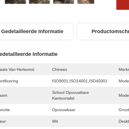
Gedetailleerde Informatie
Productomschr
edetailleerde Informatie
laats Van Herkomst
Chinees
Merk
rtificering
ISO9001,ISO14001,ISO45001
Mode
School Opvouwbare 
aam:
Mode
Kantoortafel
nctie:
Opvouwbaar
Groot
eur:
Wit
Deskt