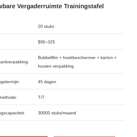
bare Vergaderruimte Trainingstafel
20 stuks
$95~325
Bubbelfilm + hoekbeschermer + karton +
ardverpakking:
houten verpakking
ngstermijn:
45 dagen
methode:
T/T
ngscapaciteit:
30000 stuks/maand