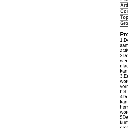
Arti
Co
Top
Gro
Pr
1.D
sam
acti
2De
wee
gla
kan
3.E
wor
vor
het 
4De
kan
her
wor
5De
kun
groo