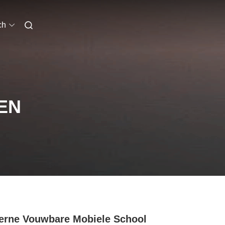
ch
EN
rne Vouwbare Mobiele School