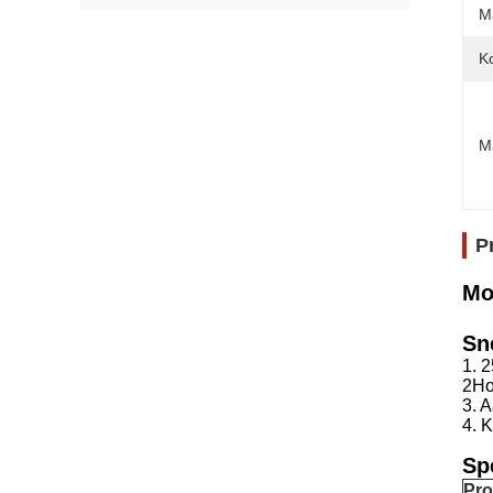
Ma
K
M
P
Mo
Sne
1. 
2Hoo
3. 
4. 
Spe
Pr