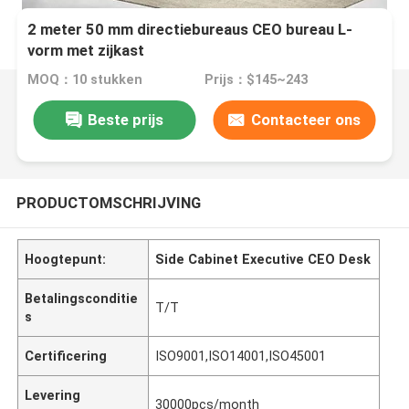
2 meter 50 mm directiebureaus CEO bureau L-
vorm met zijkast
MOQ：10 stukken
Prijs：$145~243
Beste prijs
Contacteer ons
PRODUCTOMSCHRIJVING
Hoogtepunt:
Side Cabinet Executive CEO Desk
Betalingsconditie
T/T
s
Certificering
ISO9001,ISO14001,ISO45001
Levering
30000pcs/month