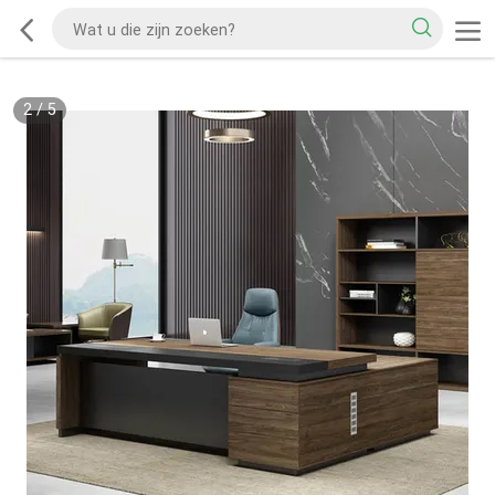
2
/
5