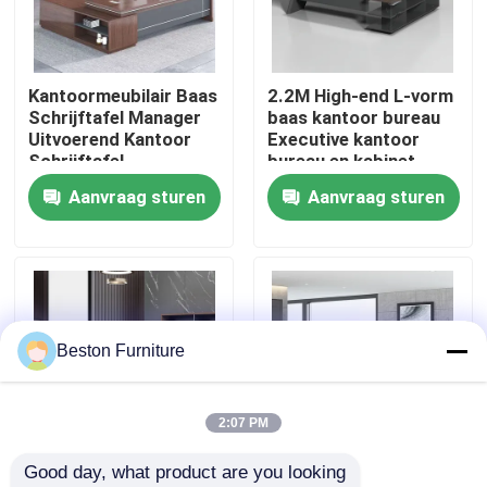
Fabriekstocht
Kantoormeubilair Baas
2.2M High-end L-vorm
Schrijftafel Manager
baas kantoor bureau
Kwaliteitscontrole
Uitvoerend Kantoor
Executive kantoor
Schrijftafel
bureau en kabinet
Aanvraag sturen
Aanvraag sturen
Neem contact met ons op
Nieuws
Gevallen
Beston Furniture
Blog
2:07 PM
Good day, what product are you looking 
Bureau Werkstation Bureaus
2 meter 50 mm
Grootte 1800 mm