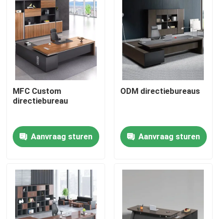
MFC Custom
ODM directiebureaus
directiebureau
Aanvraag sturen
Aanvraag sturen
Thuis
Producten
Over ons