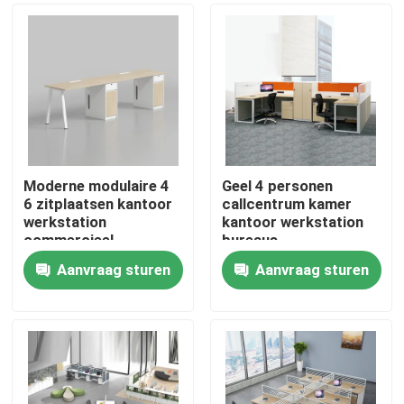
Moderne modulaire 4
Geel 4 personen
6 zitplaatsen kantoor
callcentrum kamer
werkstation
kantoor werkstation
commercieel
bureaus
personeel kantoor
Aanvraag sturen
Aanvraag sturen
bureau met privacy
Thuis
scherm
scheidingswand
Producten
Over ons