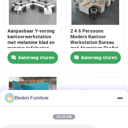
Fabriekstocht
Aanpasbaar Y-vormig
2 4 6 Persoons
Kwaliteitscontrole
kantoorwerkstation
Modern Kantoor
met melamine blad en
Werkstation Bureau
metalen tafelpoten
met Aluminium Profiel
Neem contact met ons op
Stof Materiaal en
Aanvraag sturen
Aanvraag sturen
30mm Dik Paneel
Nieuws
Gevallen
Beston Furniture
Blog
10:15 AM
Bureau Werkstation Bureaus