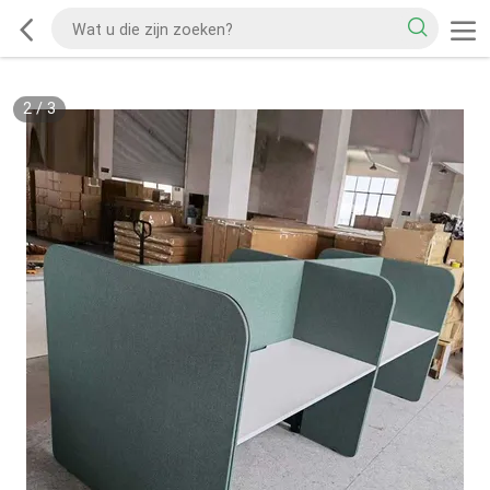
2
/
3