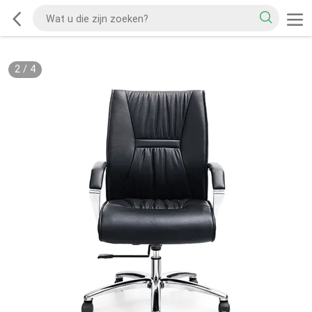
2
/
4