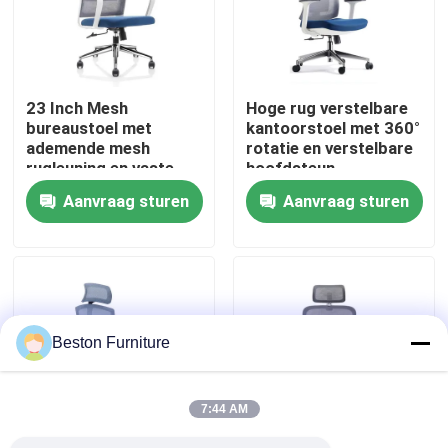
Fabriekstocht
23 Inch Mesh
Hoge rug verstelbare
Kwaliteitscontrole
bureaustoel met
kantoorstoel met 360°
ademende mesh
rotatie en verstelbare
rugleuning en vaste
hoofdsteun
Neem contact met ons op
armleuningen
Aanvraag sturen
Aanvraag sturen
Draaibare bureaustoel
Nieuws
Gevallen
Beston Furniture
Blog
7:44 AM
Bureau Werkstation Bureaus