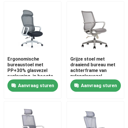
Ergonomische
Grijze stoel met
bureaustoel met
draaiend bureau met
PP+30% glasvezel
achterframe van
rugleuning, in hoogte
nylonglasvezel,
verstelbaar en met
schuimkussing en
Aanvraag sturen
Aanvraag sturen
nylon wielen
zwarte PU-wielen
Thuis
Producten
Over ons