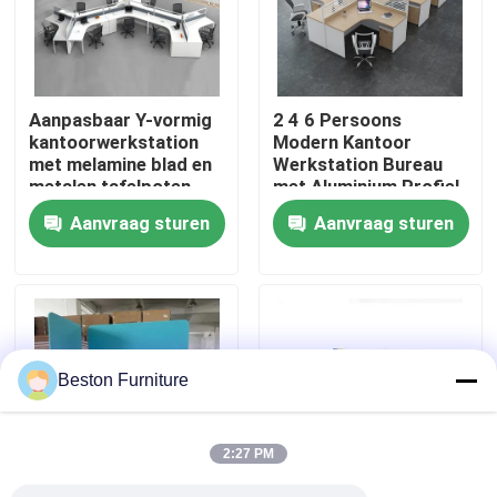
Fabriekstocht
Aanpasbaar Y-vormig
2 4 6 Persoons
Kwaliteitscontrole
kantoorwerkstation
Modern Kantoor
met melamine blad en
Werkstation Bureau
metalen tafelpoten
met Aluminium Profiel
Neem contact met ons op
Stof Materiaal en
Aanvraag sturen
Aanvraag sturen
30mm Dik Paneel
Nieuws
Gevallen
Beston Furniture
Blog
2:27 PM
Bureau Werkstation Bureaus