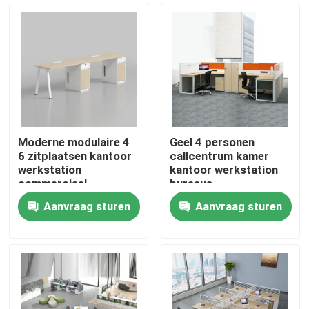
Moderne modulaire 4
Geel 4 personen
6 zitplaatsen kantoor
callcentrum kamer
werkstation
kantoor werkstation
commercieel
bureaus
personeel kantoor
Aanvraag sturen
Aanvraag sturen
bureau met privacy
Thuis
scherm
scheidingswand
Producten
Over ons