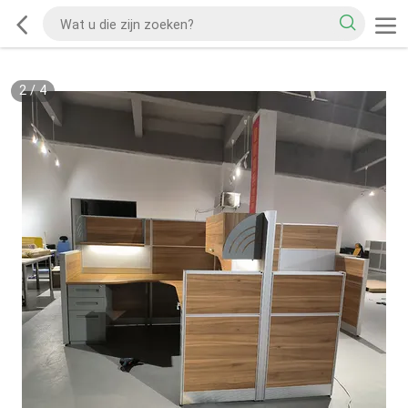
2
/
4