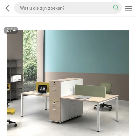
2
/
4