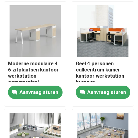
Moderne modulaire 4
Geel 4 personen
6 zitplaatsen kantoor
callcentrum kamer
werkstation
kantoor werkstation
commercieel
bureaus
personeel kantoor
Aanvraag sturen
Aanvraag sturen
bureau met privacy
Thuis
scherm
scheidingswand
Producten
Over ons