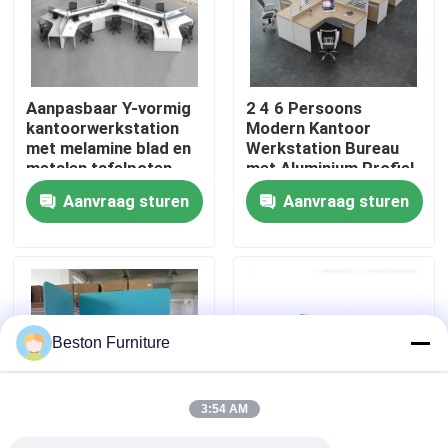
Fabriekstocht
Aanpasbaar Y-vormig
2 4 6 Persoons
Kwaliteitscontrole
kantoorwerkstation
Modern Kantoor
met melamine blad en
Werkstation Bureau
metalen tafelpoten
met Aluminium Profiel
Neem contact met ons op
Stof Materiaal en
Aanvraag sturen
Aanvraag sturen
30mm Dik Paneel
Nieuws
Gevallen
Beston Furniture
Blog
3:54 AM
Bureau Werkstation Bureaus