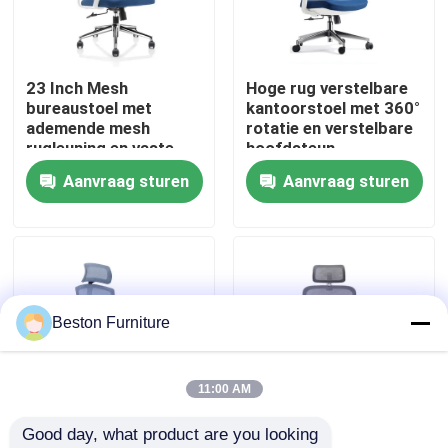
Fabriekstocht
23 Inch Mesh
Hoge rug verstelbare
bureaustoel met
kantoorstoel met 360°
Kwaliteitscontrole
ademende mesh
rotatie en verstelbare
rugleuning en vaste
hoofdsteun
armleuningen
Aanvraag sturen
Aanvraag sturen
Neem contact met ons op
Draaibare bureaustoel
Nieuws
Gevallen
Beston Furniture
Blog
11:00 AM
Good day, what product are you looking 
Bureau Werkstation Bureaus
Grijsblauwe
Grijze Witte Mesh