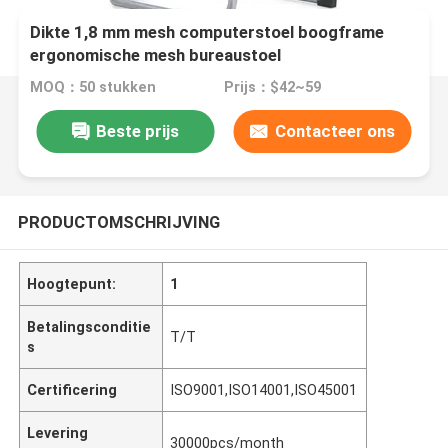
Dikte 1,8 mm mesh computerstoel boogframe
ergonomische mesh bureaustoel
MOQ：50 stukken
Prijs：$42~59
Beste prijs
Contacteer ons
PRODUCTOMSCHRIJVING
Hoogtepunt:
1
Betalingsconditie
T/T
s
Certificering
ISO9001,ISO14001,ISO45001
Levering
30000pcs/month