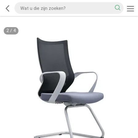
2
/
4