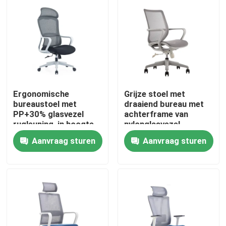
Ergonomische
Grijze stoel met
bureaustoel met
draaiend bureau met
PP+30% glasvezel
achterframe van
rugleuning, in hoogte
nylonglasvezel,
verstelbaar en met
schuimkussing en
Aanvraag sturen
Aanvraag sturen
nylon wielen
zwarte PU-wielen
Thuis
Producten
Over ons