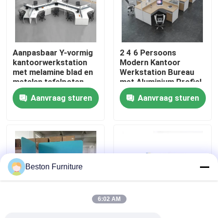
Fabriekstocht
Aanpasbaar Y-vormig
2 4 6 Persoons
Kwaliteitscontrole
kantoorwerkstation
Modern Kantoor
met melamine blad en
Werkstation Bureau
metalen tafelpoten
met Aluminium Profiel
Neem contact met ons op
Stof Materiaal en
Aanvraag sturen
Aanvraag sturen
30mm Dik Paneel
Nieuws
Gevallen
Beston Furniture
Blog
6:02 AM
Bureau Werkstation Bureaus