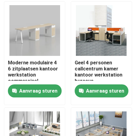
Moderne modulaire 4
Geel 4 personen
6 zitplaatsen kantoor
callcentrum kamer
werkstation
kantoor werkstation
commercieel
bureaus
personeel kantoor
Aanvraag sturen
Aanvraag sturen
bureau met privacy
Thuis
scherm
scheidingswand
Producten
Over ons