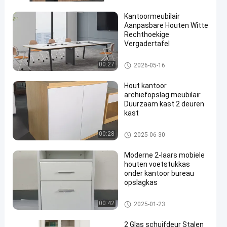
Kantoormeubilair
Aanpasbare Houten Witte
Rechthoekige
Vergadertafel
de lijst van de bureauconferent
00:27
2026-05-16
ie
Hout kantoor
archiefopslag meubilair
Duurzaam kast 2 deuren
kast
Kantoor houten archiefkasten
00:28
2025-06-30
Moderne 2-laars mobiele
houten voetstukkas
onder kantoor bureau
opslagkas
Kantoor houten archiefkasten
00:42
2025-01-23
2 Glas schuifdeur Stalen