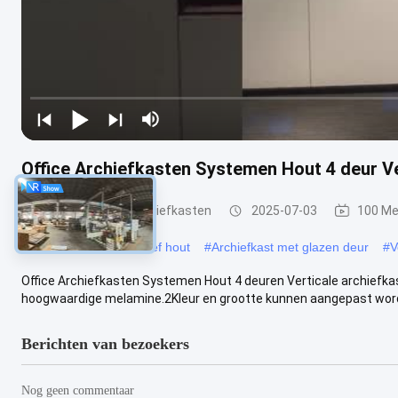
Office Archiefkasten Systemen Hout 4 deur Ve
Kantoor houten archiefkasten
2025-07-03
100 Me
#
Archiefkast van massief hout
#
Archiefkast met glazen deur
#
V
Office Archiefkasten Systemen Hout 4 deuren Verticale archiefkas
hoogwaardige melamine.2Kleur en grootte kunnen aangepast worden
Berichten van bezoekers
Nog geen commentaar