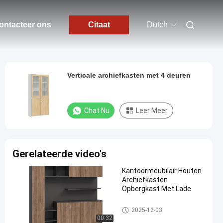
ontacteer ons
Citaat
Dutch
Verticale archiefkasten met 4 deuren
Chat Nu
Leer Meer
Gerelateerde video's
Kantoormeubilair Houten
Archiefkasten
Opbergkast Met Lade
Kantoor houten archiefkasten
2025-12-03
00:32