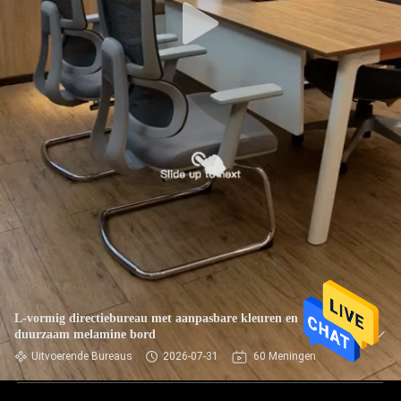
L-vormig directiebureau met aanpasbare kleuren en
duurzaam melamine bord
Uitvoerende Bureaus
2026-07-31
60 Meningen