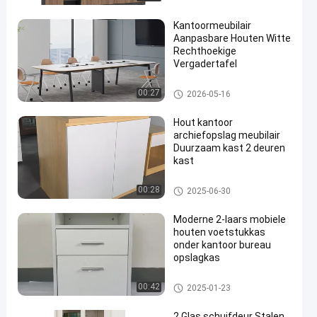
Kantoormeubilair
Aanpasbare Houten Witte
Rechthoekige
Vergadertafel
de lijst van de bureauconferent
00:27
2026-05-16
ie
Hout kantoor
archiefopslag meubilair
Duurzaam kast 2 deuren
kast
Kantoor houten archiefkasten
00:28
2025-06-30
Moderne 2-laars mobiele
houten voetstukkas
onder kantoor bureau
opslagkas
Kantoor houten archiefkasten
00:42
2025-01-23
2 Glas schuifdeur Stalen