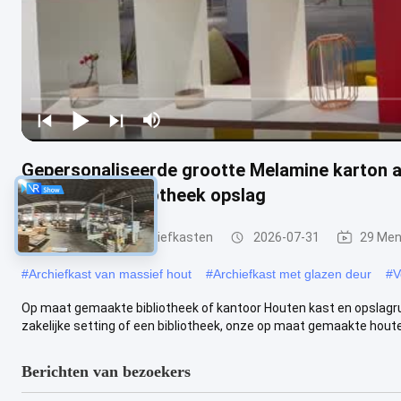
Gepersonaliseerde grootte Melamine karton 
kantoor en bibliotheek opslag
Kantoor houten archiefkasten
2026-07-31
29 Men
#
Archiefkast van massief hout
#
Archiefkast met glazen deur
#
V
Op maat gemaakte bibliotheek of kantoor Houten kast en opslagr
zakelijke setting of een bibliotheek, onze op maat gemaakte houten
Berichten van bezoekers