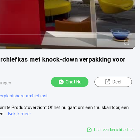
archiefkas met knock-down verpakking voor
Chat Nu
Deel
ingen
erplaatsbare archiefkast
uimte Productoverzicht Of het nu gaat om een thuiskantoor, een
 ...
Bekijk meer
Laat een bericht achter.