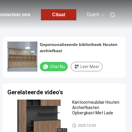
ontacteer ons
Citaat
Dutch
Gepersonaliseerde bibliotheek Houten
archiefkast
Chat Nu
Leer Meer
Gerelateerde video's
Kantoormeubilair Houten
Archiefkasten
Opbergkast Met Lade
Kantoor houten archiefkasten
2025-12-03
00:32