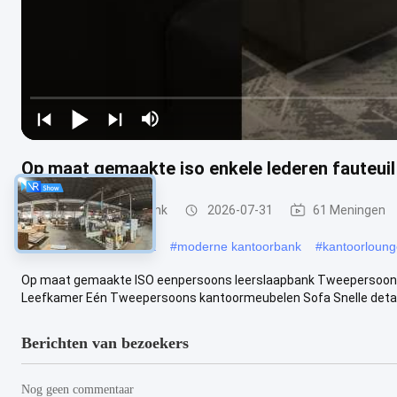
Op maat gemaakte iso enkele lederen fauteu
Kantoormeubilair Bank
2026-07-31
61 Meningen
#
Executive kantoorbank
#
moderne kantoorbank
#
kantoorloun
Op maat gemaakte ISO eenpersoons leerslaapbank Tweepersoons
Leefkamer Eén Tweepersoons kantoormeubelen Sofa Snelle details
Berichten van bezoekers
Nog geen commentaar