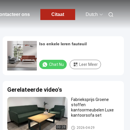
ontacteer ons
Citaat
Dutch
Iso enkele leren fauteuil
Chat Nu
Leer Meer
Gerelateerde video's
Fabrieksprijs Groene
stoffen
kantoormeubelen Luxe
kantoorsofa set
Kantoormeubilair Bank
00:28
2026-04-29