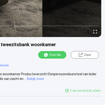
il tweezitsbank woonkamer
Chat Nu
Deel
gebank
 woonkamer Productoverzicht Eenpersoonsleunstoel van leder
 van zacht en ...
Bekijk meer
Laat een bericht achter.