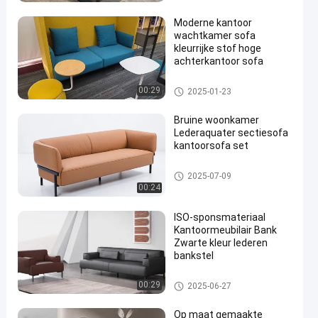
Moderne kantoor
wachtkamer sofa
kleurrijke stof hoge
achterkantoor sofa
Kantoormeubilair Bank
00:29
2025-01-23
Bruine woonkamer
Lederaquater sectiesofa
kantoorsofa set
Kantoormeubilair Bank
2025-07-09
00:24
ISO-sponsmateriaal
Kantoormeubilair Bank
Zwarte kleur lederen
bankstel
Kantoormeubilair Bank
00:29
2025-06-27
Op maat gemaakte