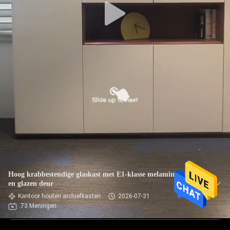
Hoog krabbestendige glaskast met E1-klasse melamine board
en glazen deur
Kantoor houten archiefkasten
2026-07-31
73 Meningen