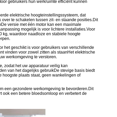
or gebruikers hun werkruimte efficiënt kunnen
rde elektrische hoogteinstellingssysteem, dat
ver te schakelen tussen zit- en staande posities.Dit
nDe versie met één motor kan een maximale
npassing mogelijk is voor lichtere installaties.Voor
120 kg, waardoor naadloze en stabiele hoogte
erpen.
het geschikt is voor gebruikers van verschillende
unt vinden voor zowel zitten als staanHet elektrische
er uw werkomgeving te verstoren.
, zodat het uw apparatuur veilig kan
n van het dagelijks gebruikDe stevige basis biedt
de hoogste plaats staat, geen wankelingen of
 om een gezondere werkomgeving te bevorderen.Dit
rt ook een betere bloedsomloop en verbetert de