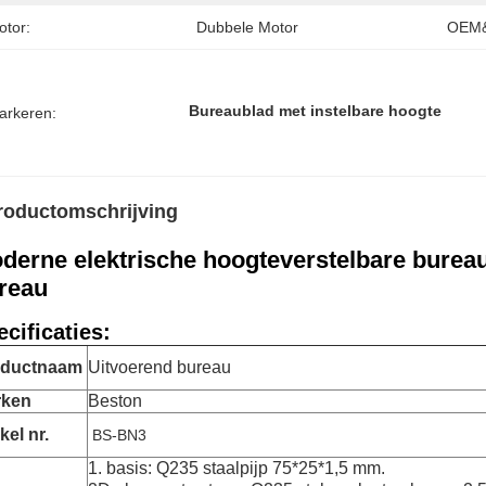
otor:
Dubbele Motor
OEM
Bureaublad met instelbare hoogte
arkeren:
roductomschrijving
derne elektrische hoogteverstelbare burea
reau
cificaties:
oductnaam
Uitvoerend bureau
rken
Beston
kel nr.
BS-BN3
1. basis: Q235 staalpijp 75*25*1,5 mm.