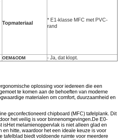
5
* E1-klasse MFC met PVC-
Topmateriaal
rand
- Ja, dat klopt.
OEM&ODM
 ergonomische oplossing voor iedereen die een
egemoet te komen aan de behoeften van moderne
ogwaardige materialen om comfort, duurzaamheid en
ne geconfectioneerd chipboard (MFC) tafelplank. Dit
ardoor het veilig is voor binnenomgevingen.De E0-
t isHet melamienoppervlak is niet alleen glad en
 en hitte, waardoor het een ideale keuze is voor
e tafelblad biedt voldoende ruimte voor meerdere