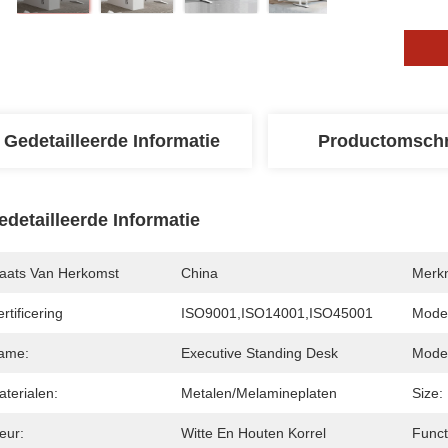
Gedetailleerde Informatie
Productomschr
edetailleerde Informatie
laats Van Herkomst
China
Merk
rtificering
ISO9001,ISO14001,ISO45001
Mode
ame:
Executive Standing Desk
Mode
terialen:
Metalen/melamineplaten
Size:
eur:
Witte En Houten Korrel
Funct