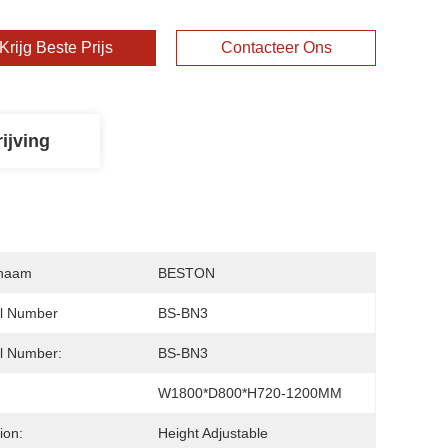
Krijg Beste Prijs
Contacteer Ons
ijving
naam
BESTON
l Number
BS-BN3
l Number:
BS-BN3
W1800*D800*H720-1200MM
ion:
Height Adjustable