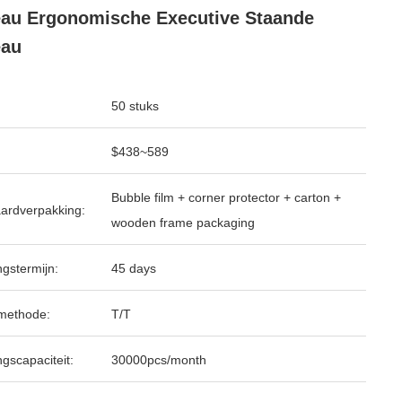
au Ergonomische Executive Staande
eau
50 stuks
$438~589
Bubble film + corner protector + carton +
ardverpakking:
wooden frame packaging
ngstermijn:
45 days
methode:
T/T
ngscapaciteit:
30000pcs/month