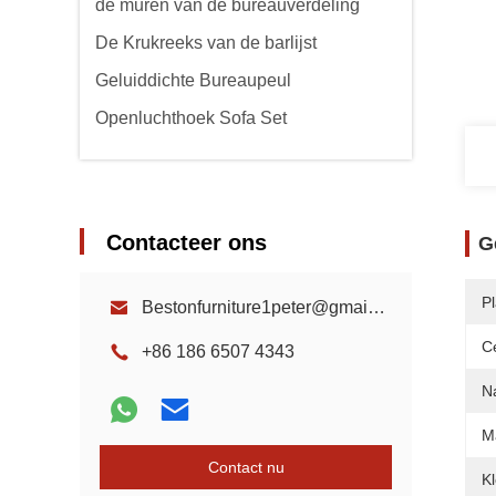
de muren van de bureauverdeling
De Krukreeks van de barlijst
Geluiddichte Bureaupeul
Openluchthoek Sofa Set
Contacteer ons
G
P
Bestonfurniture1peter@gmail.com
Ce
+86 186 6507 4343
N
Ma
Contact nu
Kl