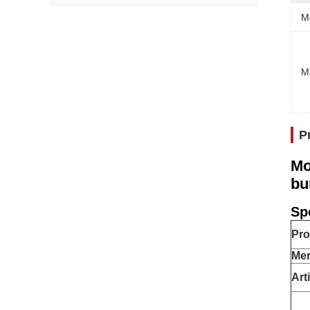
M
M
P
Mo
bu
Spe
Pr
Me
Arti