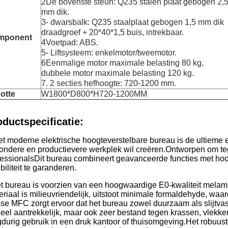
2De bovenste steun: Q235 stalen plaat gebogen 2,
mm dik.
3- dwarsbalk: Q235 staalplaat gebogen 1,5 mm dik
draadgroef + 20*40*1,5 buis, intrekbaar.
mponent
4Voetpad: ABS.
5- Liftsysteem: enkelmotor/tweemotor.
6Eenmalige motor maximale belasting 80 kg,
dubbele motor maximale belasting 120 kg.
7. 2 secties hefhoogte: 720-1200 mm.
otte
W1800*D800*H720-1200MM
oductspecificatie:
et moderne elektrische hoogteverstelbare bureau is de ultieme
ondere en productievere werkplek wil creëren.Ontworpen om t
fessionalsDit bureau combineert geavanceerde functies met ho
ibiliteit te garanderen.
t bureau is voorzien van een hoogwaardige E0-kwaliteit melami
eriaal is milieuvriendelijk, uitstoot minimale formaldehyde, wa
sse MFC zorgt ervoor dat het bureau zowel duurzaam als slijtvas
ueel aantrekkelijk, maar ook zeer bestand tegen krassen, vlekken
gdurig gebruik in een druk kantoor of thuisomgeving.Het robuust