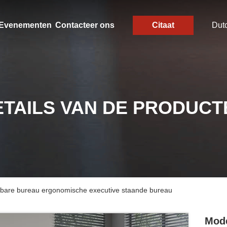
Evenementen
Contacteer ons
Citaat
Dut
ETAILS VAN DE PRODUCT
lbare bureau ergonomische executive staande bureau
Mode