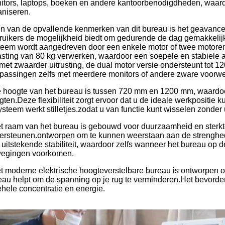
itors, laptops, boeken en andere kantoorbenodigdheden, waardo
aniseren.
n van de opvallende kenmerken van dit bureau is het geavancee
ruikers de mogelijkheid biedt om gedurende de dag gemakkelijk o
teem wordt aangedreven door een enkele motor of twee motore
asting van 80 kg verwerken, waardoor een soepele en stabiele aa
 met zwaarder uitrusting, de dual motor versie ondersteunt tot 
passingen zelfs met meerdere monitors of andere zware voorw
 hoogte van het bureau is tussen 720 mm en 1200 mm, waardoor 
ten.Deze flexibiliteit zorgt ervoor dat u de ideale werkpositie k
tsysteem werkt stilletjes.zodat u van functie kunt wisselen zond
t raam van het bureau is gebouwd voor duurzaamheid en sterkte
ersteunen.ontworpen om te kunnen weerstaan aan de strenghede
 uitstekende stabiliteit, waardoor zelfs wanneer het bureau op 
egingen voorkomen.
t moderne elektrische hoogteverstelbare bureau is ontworpen
eau helpt om de spanning op je rug te verminderen.Het bevorde
ehele concentratie en energie.