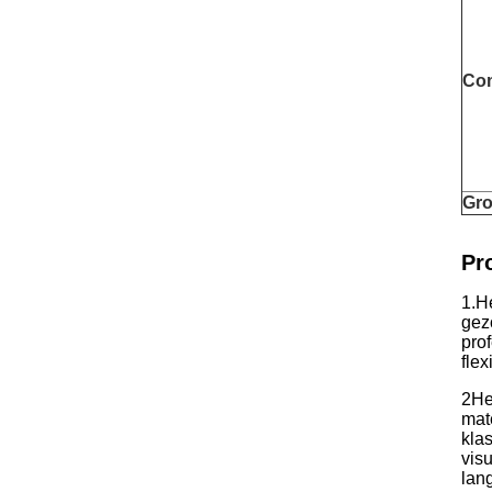
Co
Gro
Pr
1.H
gez
pro
flex
2He
mat
kla
vis
lan