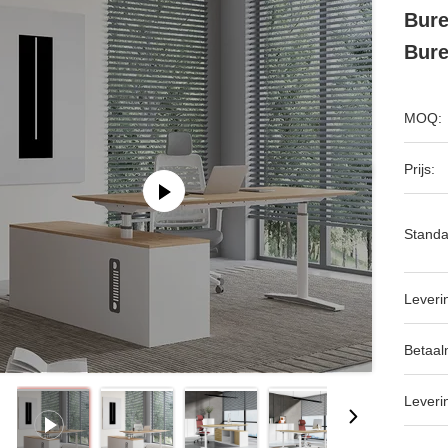
Bure
Bur
MOQ:
Prijs:
Standa
Leveri
Betaal
Leveri