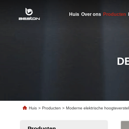
Huis
Over ons
Producten
D
Huis
>
Producten
>
Moderne elektrische hoogteverste
Producten