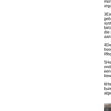
mon
org
3Ee
geb
sys
bel
die
aan
4De
hoog
lif
5He
ond
een
bew
6He
bur
alg