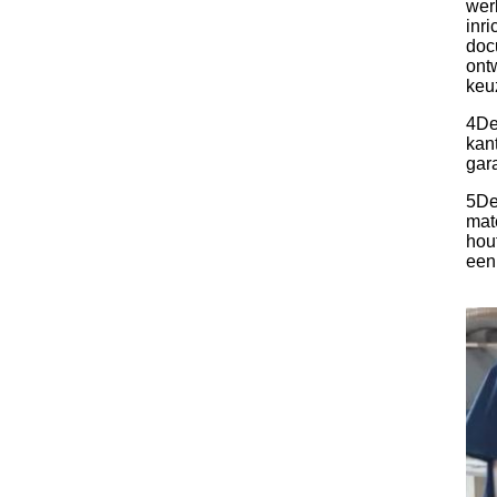
wer
inr
doc
ont
keuz
4Dez
kan
gar
5De
mat
hou
een 