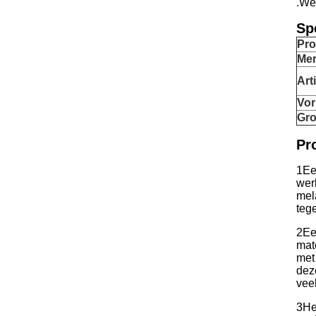
.We
Spe
Pr
Me
Arti
Vo
Gro
Pr
1Ee
wer
mel
tege
2Ee
mat
met
deze
veel
3He