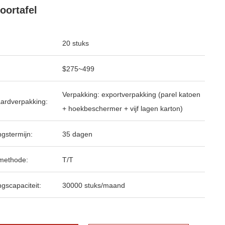
oortafel
20 stuks
$275~499
Verpakking: exportverpakking (parel katoen
ardverpakking:
+ hoekbeschermer + vijf lagen karton)
ngstermijn:
35 dagen
methode:
T/T
ngscapaciteit:
30000 stuks/maand