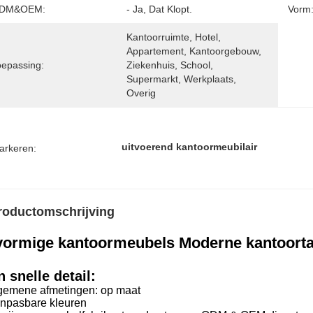
DM&OEM:
- Ja, Dat Klopt.
Vorm
Kantoorruimte, Hotel, 
Appartement, Kantoorgebouw, 
oepassing:
Ziekenhuis, School, 
Supermarkt, Werkplaats, 
Overig
uitvoerend kantoormeubilair
arkeren:
roductomschrijving
vormige kantoormeubels Moderne kantoorta
 snelle detail
:
lgemene afmetingen: op maat
anpasbare kleuren