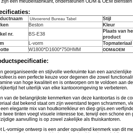
 zijn een meubelfabrikant, ondersteunen ODM & OEM diensten
cificaties:
oductnaam
Stijl
Uitvoerend Bureau Tabel
rken
Beston
Kleur
Plaats van he
kel nr.
BS-E38
product
rm
L-vorm
Topmateriaal
otte
W1800*D1600*750HMM
ODM&OEM
oductspecificatie:
n georganiseerde en stijlvolle werkruimte kan een aanzienlijke
ksfeer.is een perfecte keuze voor degenen die zowel functionalit
amine van hoge kwaliteit en is ontworpen om te voldoen aan d
lijkertijd het uiterlijk van elke kantooromgeving te verbeteren.
n van de belangrijkste kenmerken van deze kantoortas is de con
eriaal dat bekend staat om zijn weerstand tegen schrammen, v
 een elegante mix van houtkorrelkleur en diep grijs.een verfijn
 twee tinten voegt visuele interesse toe, terwijl een schone en 
zijdige aanvulling is op zowel zakelijke als thuiskantoren.
t L-vormige ontwerp is een ander opvallend kenmerk van dit me