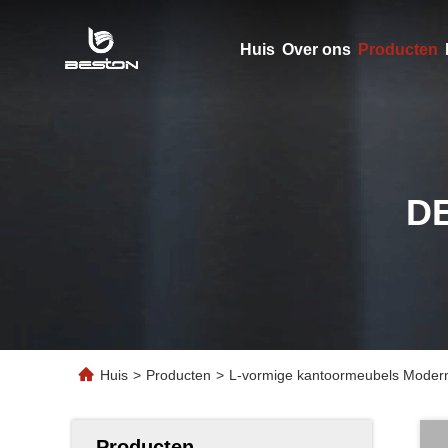
Huis
Over ons
Producten
D
Huis
>
Producten
>
L-vormige kantoormeubels Modern
Producten