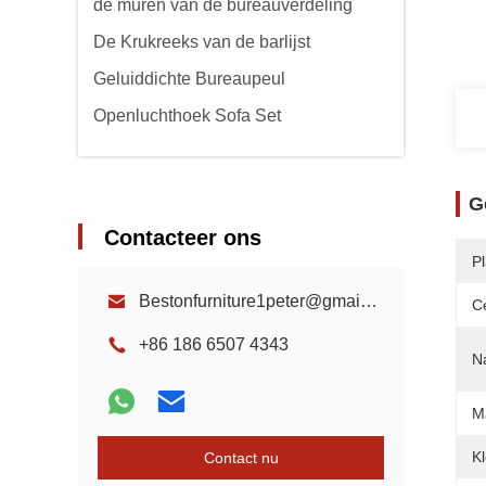
de muren van de bureauverdeling
De Krukreeks van de barlijst
Geluiddichte Bureaupeul
Openluchthoek Sofa Set
G
Contacteer ons
P
Bestonfurniture1peter@gmail.com
Ce
+86 186 6507 4343
N
Ma
Kl
Contact nu