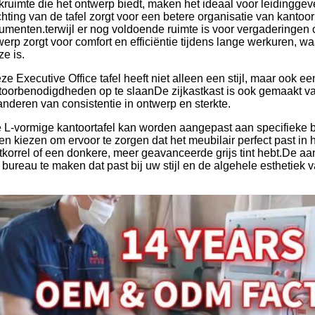
kruimte die het ontwerp biedt, maken het ideaal voor leidingg
ichting van de tafel zorgt voor een betere organisatie van kant
umenten.terwijl er nog voldoende ruimte is voor vergadering
werp zorgt voor comfort en efficiëntie tijdens lange werkuren, w
e is.
e Executive Office tafel heeft niet alleen een stijl, maar ook e
toorbenodigdheden op te slaanDe zijkastkast is ook gemaakt v
anderen van consistentie in ontwerp en sterkte.
 L-vormige kantoortafel kan worden aangepast aan specifieke 
en kiezen om ervoor te zorgen dat het meubilair perfect past in 
tkorrel of een donkere, meer geavanceerde grijs tint hebt.De aa
bureau te maken dat past bij uw stijl en de algehele esthetiek v