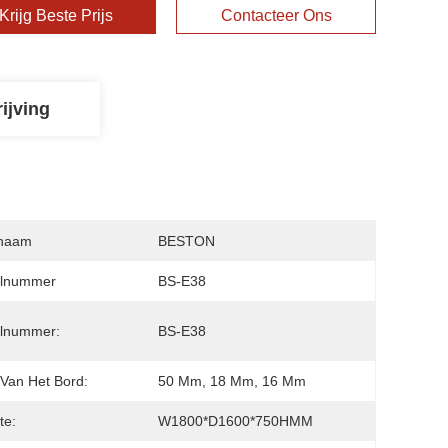
Krijg Beste Prijs
Contacteer Ons
ijving
naam
BESTON
lnummer
BS-E38
lnummer:
BS-E38
 Van Het Bord:
50 Mm, 18 Mm, 16 Mm
te:
W1800*D1600*750HMM