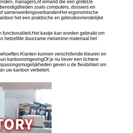
evenden, managers,of iemand die een groteDe
oorbenodigdheden zoals computers, dossiers en
en of samenwerkingsverbandenHet ergonomische
aardoor het een praktische en gebruiksvriendelijke
en functionaliteit.Het kastje kan worden gebruikt om
an hetzelfde duurzame melamine-materiaal.het
behoeften.Klanten kunnen verschillende kleuren en
hun kantooromgevingOf je nu liever een lichtere
npassingsmogelijkheden geven u de flexibiliteit om
an uw kantoor verbetert.