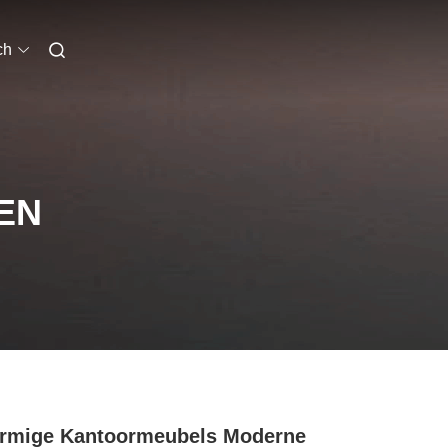
ch
EN
rmige Kantoormeubels Moderne