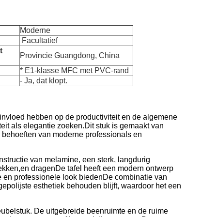
Moderne
Facultatief
t
Provincie Guangdong, China
* E1-klasse MFC met PVC-rand
- Ja, dat klopt.
 invloed hebben op de productiviteit en de algemene
eit als elegantie zoeken.Dit stuk is gemaakt van
e behoeften van moderne professionals en
structie van melamine, een sterk, langdurig
lekken,en dragenDe tafel heeft een modern ontwerp
de en professionele look biedenDe combinatie van
gepolijste esthetiek behouden blijft, waardoor het een
ubelstuk. De uitgebreide beenruimte en de ruime