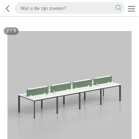
2
/
3