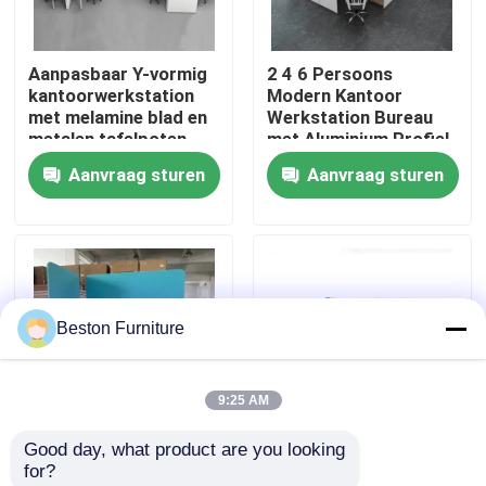
Fabriekstocht
Aanpasbaar Y-vormig
2 4 6 Persoons
kantoorwerkstation
Modern Kantoor
met melamine blad en
Werkstation Bureau
Kwaliteitscontrole
metalen tafelpoten
met Aluminium Profiel
Stof Materiaal en
Aanvraag sturen
Aanvraag sturen
30mm Dik Paneel
Neem contact met ons op
Nieuws
Beston Furniture
Gevallen
9:25 AM
Blog
Good day, what product are you looking 
Aanpasbare grootte
Modulair werkstation
for?
Bureau Werkstation Bureaus
25mm Melamine Board
met hoge splitsing