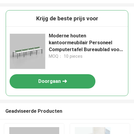
Krijg de beste prijs voor
Moderne houten
kantoormeubilair Personeel
Computertafel Bureaublad voor
8 personen
MOQ： 10 pieces
Doorgaan
Geadviseerde Producten