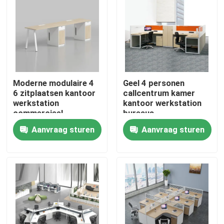
Moderne modulaire 4
Geel 4 personen
6 zitplaatsen kantoor
callcentrum kamer
werkstation
kantoor werkstation
commercieel
bureaus
personeel kantoor
Aanvraag sturen
Aanvraag sturen
bureau met privacy
scherm
scheidingswand
Thuis
Producten
Over ons