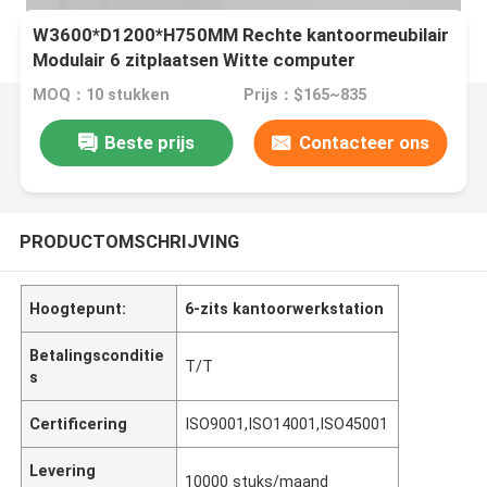
W3600*D1200*H750MM Rechte kantoormeubilair
Modulair 6 zitplaatsen Witte computer
werkstation Tafel bureau
MOQ：10 stukken
Prijs：$165~835
Beste prijs
Contacteer ons
PRODUCTOMSCHRIJVING
Hoogtepunt:
6-zits kantoorwerkstation
Betalingsconditie
T/T
s
Certificering
ISO9001,ISO14001,ISO45001
Levering
10000 stuks/maand