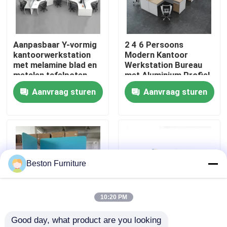
Fabriekstocht
Aanpasbaar Y-vormig
2 4 6 Persoons
kantoorwerkstation
Modern Kantoor
Kwaliteitscontrole
met melamine blad en
Werkstation Bureau
metalen tafelpoten
met Aluminium Profiel
Stof Materiaal en
Aanvraag sturen
Aanvraag sturen
Neem contact met ons op
30mm Dik Paneel
Nieuws
Gevallen
Beston Furniture
Blog
10:20 PM
Good day, what product are you looking 
Bureau Werkstation Bureaus
Aanpasbare grootte
Modulair werkstation