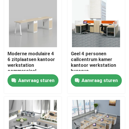
Moderne modulaire 4
Geel 4 personen
6 zitplaatsen kantoor
callcentrum kamer
werkstation
kantoor werkstation
commercieel
bureaus
personeel kantoor
Aanvraag sturen
Aanvraag sturen
bureau met privacy
scherm
Thuis
scheidingswand
Producten
Over ons