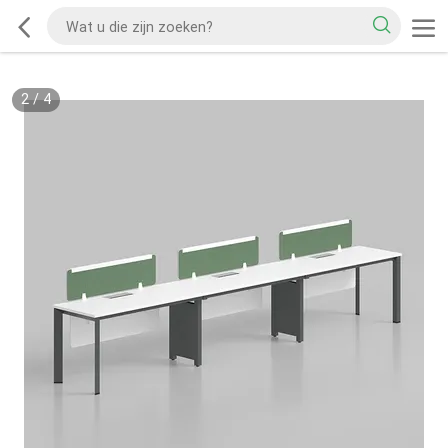
2
/
4