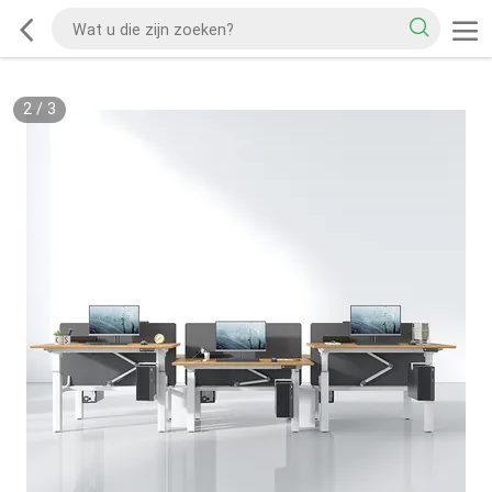
2
/
3