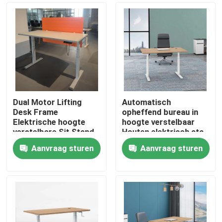
Dual Motor Lifting
Automatisch
Desk Frame
opheffend bureau in
Elektrische hoogte
hoogte verstelbaar
verstelbare Sit Stand
Houten elektrisch sta-
Desk
liftbureau
Aanvraag sturen
Aanvraag sturen
Thuis
Producten
Over ons