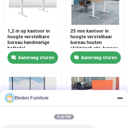
Fabriekstocht
1,2 m op kantoor in
25 mm kantoor in
Kwaliteitscontrole
hoogte verstelbare
hoogte verstelbaar
bureau handmatige
bureau houten
heftafel
elektrisch sta-bureau
Neem contact met ons op
Aanvraag sturen
Aanvraag sturen
Nieuws
Gevallen
Beston Furniture
Blog
6:44 PM
Bureau Werkstation Bureaus