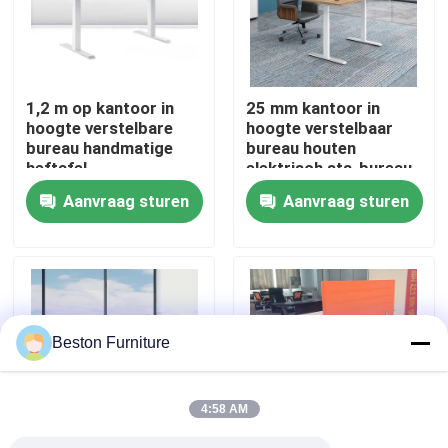
Fabriekstocht
1,2 m op kantoor in
25 mm kantoor in
Kwaliteitscontrole
hoogte verstelbare
hoogte verstelbaar
bureau handmatige
bureau houten
heftafel
elektrisch sta-bureau
Neem contact met ons op
Aanvraag sturen
Aanvraag sturen
Nieuws
Gevallen
Beston Furniture
Blog
4:58 AM
Bureau Werkstation Bureaus