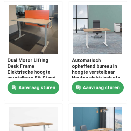
Dual Motor Lifting
Automatisch
Desk Frame
opheffend bureau in
Elektrische hoogte
hoogte verstelbaar
verstelbare Sit Stand
Houten elektrisch sta-
Desk
liftbureau
Aanvraag sturen
Aanvraag sturen
Thuis
Producten
Over ons