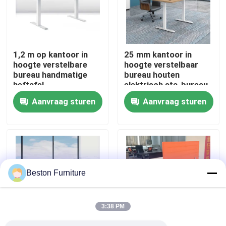
Fabriekstocht
1,2 m op kantoor in
25 mm kantoor in
Kwaliteitscontrole
hoogte verstelbare
hoogte verstelbaar
bureau handmatige
bureau houten
heftafel
elektrisch sta-bureau
Neem contact met ons op
Aanvraag sturen
Aanvraag sturen
Nieuws
Gevallen
Beston Furniture
Blog
3:38 PM
Bureau Werkstation Bureaus