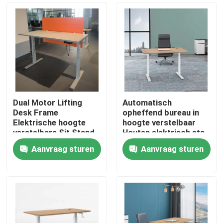
Dual Motor Lifting
Automatisch
Desk Frame
opheffend bureau in
Elektrische hoogte
hoogte verstelbaar
verstelbare Sit Stand
Houten elektrisch sta-
Desk
liftbureau
Aanvraag sturen
Aanvraag sturen
Thuis
Producten
Over ons