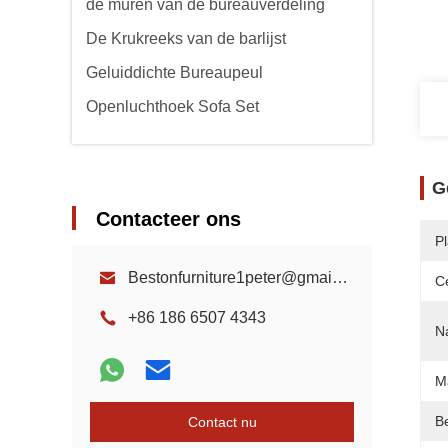
de muren van de bureauverdeling
De Krukreeks van de barlijst
Geluiddichte Bureaupeul
Openluchthoek Sofa Set
G
Contacteer ons
P
Bestonfurniture1peter@gmail.com
Ce
+86 186 6507 4343
N
Ma
B
Contact nu