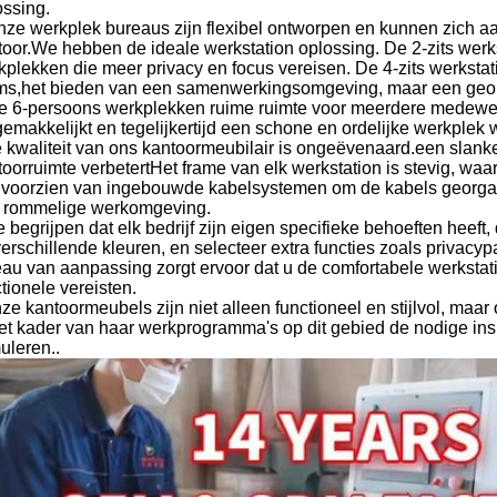
ossing.
nze werkplek bureaus zijn flexibel ontworpen en kunnen zich 
toor.We hebben de ideale werkstation oplossing. De 2-zits werkst
kplekken die meer privacy en focus vereisen. De 4-zits werksta
ms,het bieden van een samenwerkingsomgeving, maar een geo
e 6-persoons werkplekken ruime ruimte voor meerdere medewe
gemakkelijkt en tegelijkertijd een schone en ordelijke werkplek
 kwaliteit van ons kantoormeubilair is ongeëvenaard.een slanke 
toorruimte verbetertHet frame van elk werkstation is stevig, waa
n voorzien van ingebouwde kabelsystemen om de kabels georganis
 rommelige werkomgeving.
 begrijpen dat elk bedrijf zijn eigen specifieke behoeften heeft
verschillende kleuren, en selecteer extra functies zoals privacy
eau van aanpassing zorgt ervoor dat u de comfortabele werkstati
tionele vereisten.
ze kantoormeubels zijn niet alleen functioneel en stijlvol, maa
het kader van haar werkprogramma's op dit gebied de nodige in
uleren..