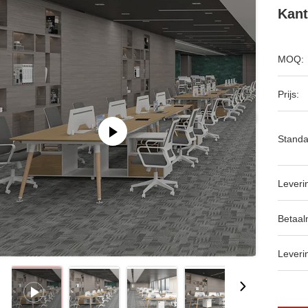
Kant
MOQ:
Prijs:
Standa
Leveri
Betaal
Leveri