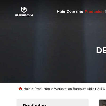
Huis
Over ons
Producten
D
Huis
>
Producten
>
Werkstation Bureaumiubilair 2 4 6 
Producten