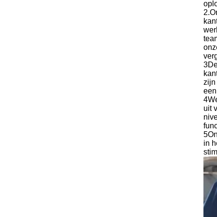
opl
2.O
kan
wer
tea
onz
ver
3De
kan
zij
een
4We
uit 
niv
func
5On
in 
stim