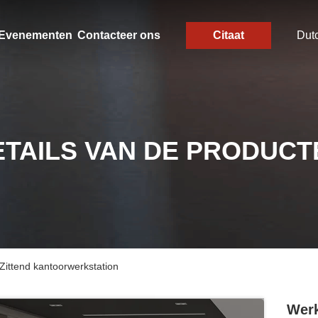
Evenementen
Contacteer ons
Citaat
Dut
ETAILS VAN DE PRODUCT
Zittend kantoorwerkstation
Werk