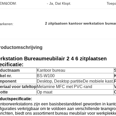
EM&ODM:
- Ja, Dat Klopt.
Toepa
2 zitplaatsen kantoor werkstation burea
arkeren:
roductomschrijving
rkstation Bureaumeubilair 2 4 6 zitplaatsen
cificatie:
oductnaam
Kantoor bureau
S
kel nr.
BS-W100
mponent
Desktop, Desktop partitie
De mobiele kast.
P
eriaal voor tafeltop
Melamine MFC met PVC-rand
otte
Op maat
ductspecificatie:
ntoorwerkstations zijn een basisbestanddeel geworden in kantore
figuraties verkrijgbaar om te voldoen aan verschillende teamgro
nrichten, biedt ons assortiment bureau meubilair voor werkplekke