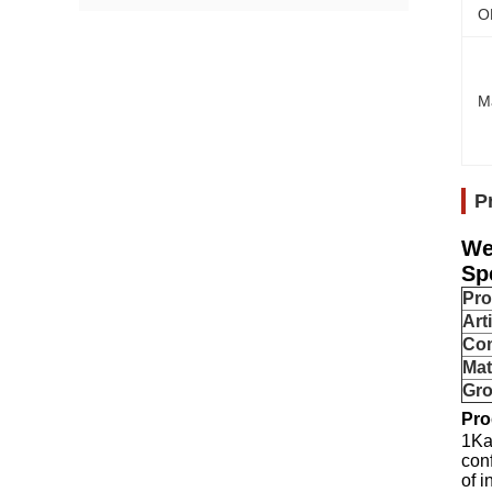
O
M
P
We
Spe
Pr
Arti
Co
Mat
Gro
Pro
1Ka
con
of i