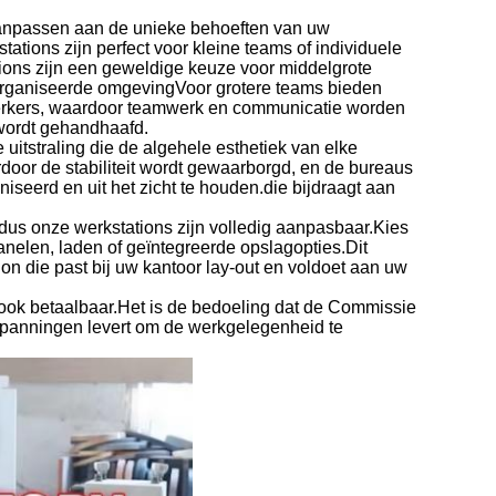
aanpassen aan de unieke behoeften van uw
ations zijn perfect voor kleine teams of individuele
tions zijn een geweldige keuze voor middelgrote
rganiseerde omgevingVoor grotere teams bieden
rkers, waardoor teamwerk en communicatie worden
 wordt gehandhaafd.
uitstraling die de algehele esthetiek van elke
rdoor de stabiliteit wordt gewaarborgd, en de bureaus
eerd en uit het zicht te houden.die bijdraagt aan
, dus onze werkstations zijn volledig aanpasbaar.Kies
panelen, laden of geïntegreerde opslagopties.Dit
on die past bij uw kantoor lay-out en voldoet aan uw
r ook betaalbaar.Het is de bedoeling dat de Commissie
spanningen levert om de werkgelegenheid te