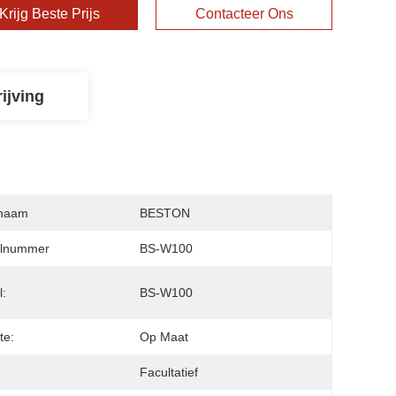
Krijg Beste Prijs
Contacteer Ons
ijving
naam
BESTON
lnummer
BS-W100
:
BS-W100
te:
Op Maat
:
Facultatief