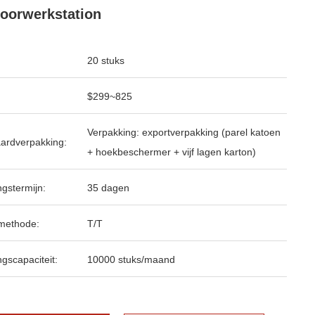
oorwerkstation
20 stuks
$299~825
Verpakking: exportverpakking (parel katoen
ardverpakking:
+ hoekbeschermer + vijf lagen karton)
ngstermijn:
35 dagen
methode:
T/T
ngscapaciteit:
10000 stuks/maand