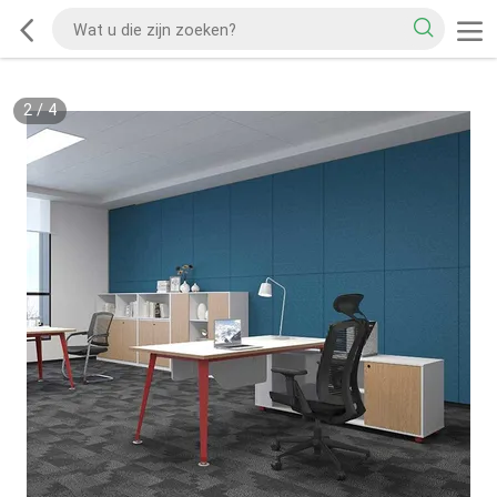
2
/
4