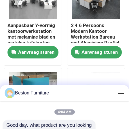
Fabriekstocht
Aanpasbaar Y-vormig
2 4 6 Persoons
kantoorwerkstation
Modern Kantoor
Kwaliteitscontrole
met melamine blad en
Werkstation Bureau
metalen tafelpoten
met Aluminium Profiel
Stof Materiaal en
Aanvraag sturen
Aanvraag sturen
Neem contact met ons op
30mm Dik Paneel
Nieuws
Gevallen
Beston Furniture
Blog
4:04 AM
Good day, what product are you looking 
Bureau Werkstation Bureaus
Aanpasbare grootte
Modulair werkstation