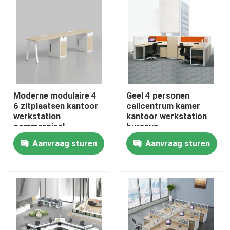
Moderne modulaire 4
Geel 4 personen
6 zitplaatsen kantoor
callcentrum kamer
werkstation
kantoor werkstation
commercieel
bureaus
personeel kantoor
Aanvraag sturen
Aanvraag sturen
bureau met privacy
scherm
Thuis
scheidingswand
Producten
Over ons