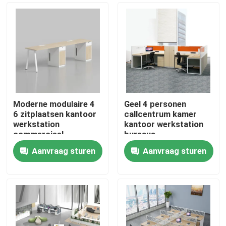
Moderne modulaire 4
Geel 4 personen
6 zitplaatsen kantoor
callcentrum kamer
werkstation
kantoor werkstation
commercieel
bureaus
personeel kantoor
Aanvraag sturen
Aanvraag sturen
bureau met privacy
Thuis
scherm
scheidingswand
Producten
Over ons