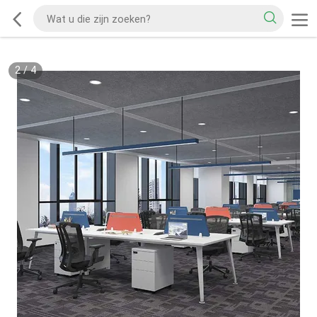
2
/
4