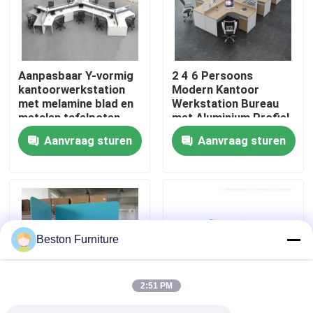
Fabriekstocht
Aanpasbaar Y-vormig
2 4 6 Persoons
Kwaliteitscontrole
kantoorwerkstation
Modern Kantoor
met melamine blad en
Werkstation Bureau
metalen tafelpoten
met Aluminium Profiel
Neem contact met ons op
Stof Materiaal en
Aanvraag sturen
Aanvraag sturen
30mm Dik Paneel
Nieuws
Gevallen
Beston Furniture
Blog
2:51 PM
Bureau Werkstation Bureaus