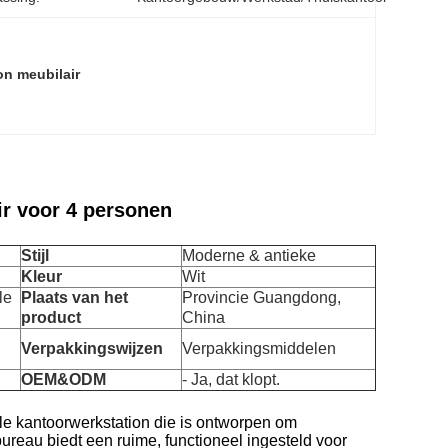
on meubilair
r voor 4 personen
Stijl
Moderne & antieke
Kleur
Wit
le
Plaats van het
Provincie Guangdong,
product
China
Verpakkingswijzen
Verpakkingsmiddelen
OEM&ODM
- Ja, dat klopt.
lle kantoorwerkstation die is ontworpen om
ureau biedt een ruime, functioneel ingesteld voor