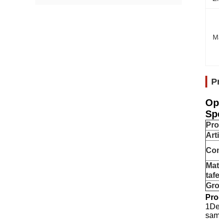
M
P
Op
Spe
Pr
Arti
Co
Mat
taf
Gro
Pro
1De
sam