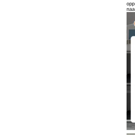
opp
naad