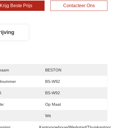
Krijg Beste Prijs
Contacteer Ons
ijving
naam
BESTON
lnummer
BS-W92
:
BS-W92
te:
Op Maat
:
Wit
ssing:
Kantoorgebouw/werkstad/thuiskantoor