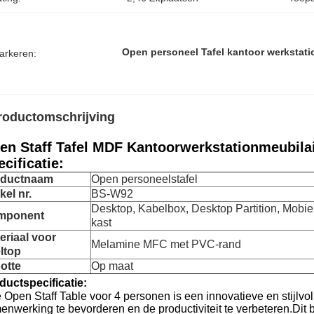
Open personeel Tafel kantoor werkstati
arkeren:
roductomschrijving
en Staff Tafel MDF Kantoorwerkstationmeubilai
cificatie:
oductnaam
Open personeelstafel
kel nr.
BS-W92
Desktop, Kabelbox, Desktop Partition, Mobie
mponent
kast
eriaal voor
Melamine MFC met PVC-rand
eltop
otte
Op maat
ductspecificatie:
 Open Staff Table voor 4 personen is een innovatieve en stijlvo
enwerking te bevorderen en de productiviteit te verbeteren.Dit b