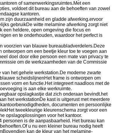
 kantoren of samenwerkingsruimtes.Met een
ies, voldoet dit bureau aan de behoeften van zowel
edendaagse kantoren.
om zijn duurzaamheid en gladde afwerking.ervoor
gelijks gebruikDe witte melamine afwerking zorgt niet
ook een heldere, open omgeving die focus en
einigen en te onderhouden, waardoor het perfect is
nen voorzien van blauwe bureaubladverdelers.Deze
n ontworpen om een beetje kleur toe te voegen aan
eel doel door elke persoon een mate van privacy te
 Commissie om de werkzaamheden van de Commissie
kte van het gehele werkstation.De moderne zwarte
e blauwe scheidslijnenHet frame is ontworpen om
tussen vorm en functie.Het integreert naadloos met de
toevoeging is aan elke werkruimte.
wegbaar opslagkastje dat zich onderaan bevindt.het
 aan het werkstationDe kast is uitgerust met meerdere
r kantoorbenodigdheden, documenten en persoonlijke
lekHet tweekleurige kleurenschema zorgt voor een
che opslagoplossingen voor het kantoor.
4 personen is de aanpasbaarheid. Het bureau kan
behoeften.Of u nu een kleiner bureau nodig heeft
teamBovendien kan de kleur van het melamine-