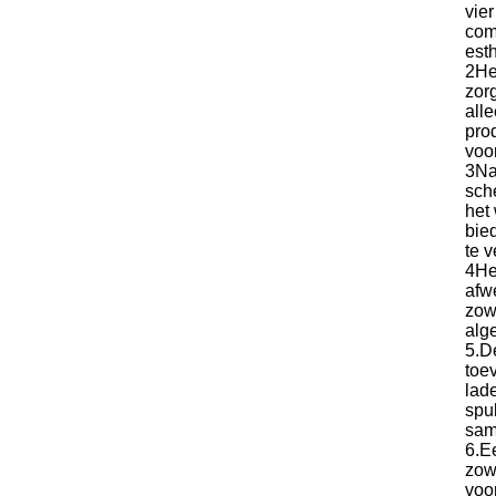
vie
com
est
2He
zorg
all
pro
voo
3Na
sch
het
bie
te 
4He
afw
zowe
alg
5.D
toe
lad
spu
sam
6.E
zow
voo