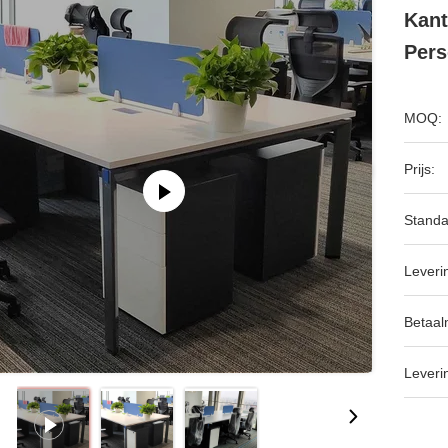
Kant
Per
MOQ:
Prijs:
Standa
Leveri
Betaal
Leveri