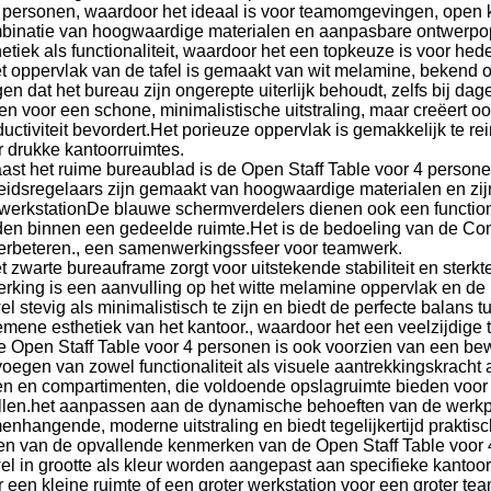
r personen, waardoor het ideaal is voor teamomgevingen, open
binatie van hoogwaardige materialen en aanpasbare ontwerpopt
hetiek als functionaliteit, waardoor het een topkeuze is voor h
t oppervlak van de tafel is gemaakt van wit melamine, bekend 
en dat het bureau zijn ongerepte uiterlijk behoudt, zelfs bij da
een voor een schone, minimalistische uitstraling, maar creëert 
ductiviteit bevordert.Het porieuze oppervlak is gemakkelijk te r
r drukke kantoorruimtes.
ast het ruime bureaublad is de Open Staff Table voor 4 perso
eidsregelaars zijn gemaakt van hoogwaardige materialen en zij
 werkstationDe blauwe schermverdelers dienen ook een function
den binnen een gedeelde ruimte.Het is de bedoeling van de
verbeteren., een samenwerkingssfeer voor teamwerk.
t zwarte bureauframe zorgt voor uitstekende stabiliteit en ster
erking is een aanvulling op het witte melamine oppervlak en d
l stevig als minimalistisch te zijn en biedt de perfecte balans 
emene esthetiek van het kantoor., waardoor het een veelzijdige 
e Open Staff Table voor 4 personen is ook voorzien van een be
voegen van zowel functionaliteit als visuele aantrekkingskracht
en en compartimenten, die voldoende opslagruimte bieden voo
llen.het aanpassen aan de dynamische behoeften van de werkp
enhangende, moderne uitstraling en biedt tegelijkertijd praktis
en van de opvallende kenmerken van de Open Staff Table voor 
el in grootte als kleur worden aangepast aan specifieke kantoor
r een kleine ruimte of een groter werkstation voor een groter 