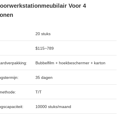
oorwerkstationmeubilair Voor 4
sonen
20 stuks
$115~789
ardverpakking:
Bubbelfilm + hoekbeschermer + karton
ngstermijn:
35 dagen
methode:
T/T
ngscapaciteit:
10000 stuks/maand