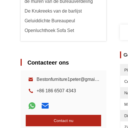
de muren van de bureauverdeling
De Krukreeks van de barlijst
Geluiddichte Bureaupeul
Openluchthoek Sofa Set
G
Contacteer ons
P
Bestonfurniture1peter@gmail.com
Ce
+86 186 6507 4343
N
Ma
D
Contact nu
Zi