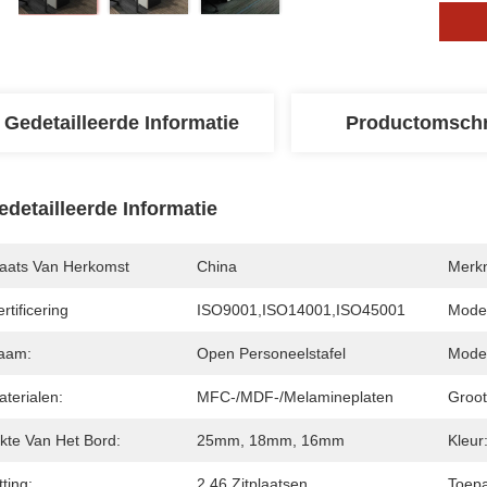
Gedetailleerde Informatie
Productomschr
edetailleerde Informatie
laats Van Herkomst
China
Merk
rtificering
ISO9001,ISO14001,ISO45001
Mode
aam:
Open Personeelstafel
Model
terialen:
MFC-/MDF-/melamineplaten
Groot
ikte Van Het Bord:
25mm, 18mm, 16mm
Kleur
tting:
2,46 Zitplaatsen
Toepa