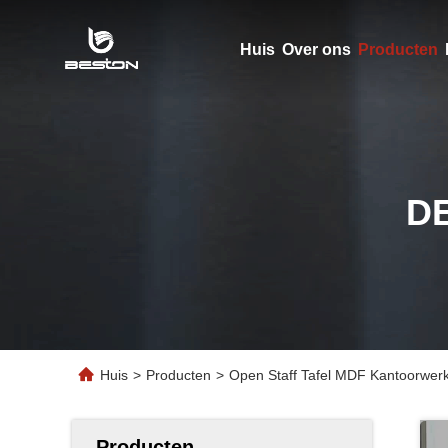
Huis
Over ons
Producten
D
Huis
>
Producten
>
Open Staff Tafel MDF Kantoorwerk
Producten