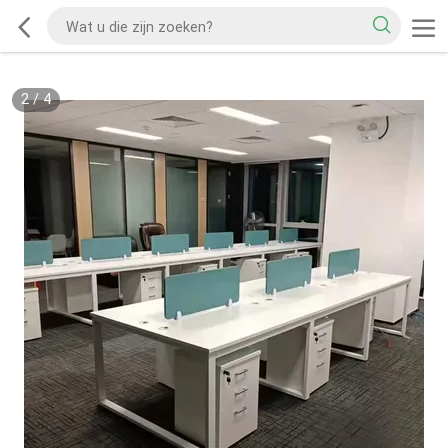
2
/
4