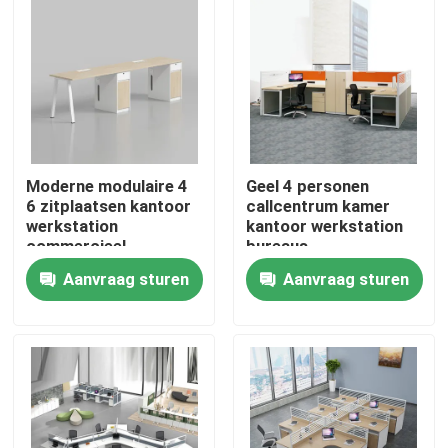
Moderne modulaire 4
Geel 4 personen
6 zitplaatsen kantoor
callcentrum kamer
werkstation
kantoor werkstation
commercieel
bureaus
personeel kantoor
Aanvraag sturen
Aanvraag sturen
bureau met privacy
scherm
Thuis
scheidingswand
Producten
Over ons