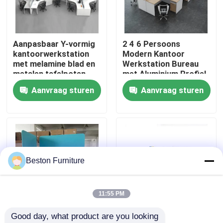
Fabriekstocht
Aanpasbaar Y-vormig
2 4 6 Persoons
kantoorwerkstation
Modern Kantoor
Kwaliteitscontrole
met melamine blad en
Werkstation Bureau
metalen tafelpoten
met Aluminium Profiel
Stof Materiaal en
Aanvraag sturen
Aanvraag sturen
Neem contact met ons op
30mm Dik Paneel
Nieuws
Gevallen
Beston Furniture
Blog
11:55 PM
Good day, what product are you looking 
Bureau Werkstation Bureaus
Aanpasbare grootte
Modulair werkstation