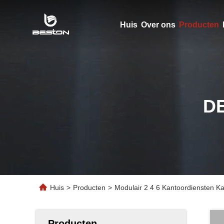
Huis
Over ons
Producten
D
Huis
>
Producten
>
Modulair 2 4 6 Kantoordiensten 
Producten