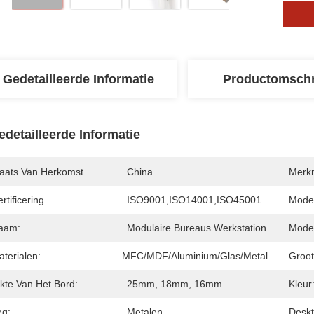
Gedetailleerde Informatie
Productomschr
edetailleerde Informatie
laats Van Herkomst
China
Merk
rtificering
ISO9001,ISO14001,ISO45001
Mode
aam:
Modulaire Bureaus Werkstation
Model
terialen:
MFC/MDF/Aluminium/Glas/Metal
Groot
ikte Van Het Bord:
25mm, 18mm, 16mm
Kleur
eg:
Metalen
Deskt