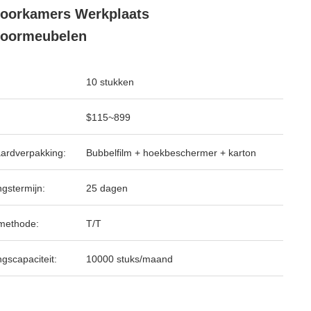
oorkamers Werkplaats
toormeubelen
10 stukken
$115~899
ardverpakking:
Bubbelfilm + hoekbeschermer + karton
ngstermijn:
25 dagen
methode:
T/T
ngscapaciteit:
10000 stuks/maand