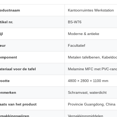
roductnaam
Kantoorruimtes Werkstation
tikel nr.
BS-W76
ijl
Moderne & antieke
eur
Facultatief
omponent
Metalen tafelbenen, Kabeldoo
teriaal voor de tafel
Melamine MFC met PVC-ran
ootte
4800 × 2800 × 1100 mm
enmerken
Schramvast, waterdicht
aats van het product
Provincie Guangdong, China
rpakkingswijzen
Verpakkingsmiddelen