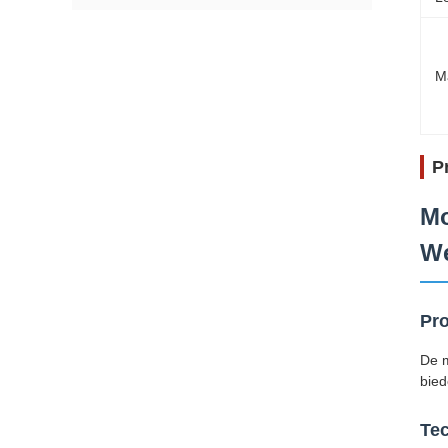
M
P
Mo
We
Pro
De m
bied
Tec