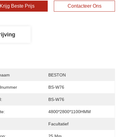
Krijg Beste Prijs
Contacteer Ons
ijving
naam
BESTON
lnummer
BS-W76
:
BS-W76
te:
4800*2800*1100HMM
:
Facultatief
op:
25 Mm