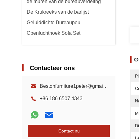
de muren van de bureauverdeling
De Krukreeks van de barlijst
Geluiddichte Bureaupeul
Openluchthoek Sofa Set
G
Contacteer ons
P
Bestonfurniture1peter@gmail.com
Ce
+86 186 6507 4343
N
Ma
D
Contact nu
L