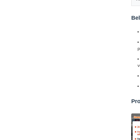
Bel
p
v
Pro