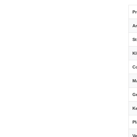
P
Ar
St
Kl
C
Ma
Gr
K
Pl
Ve