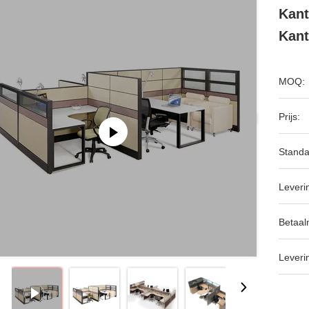
Kant
Kan
MOQ:
Prijs:
Standa
Leveri
Betaal
Leveri