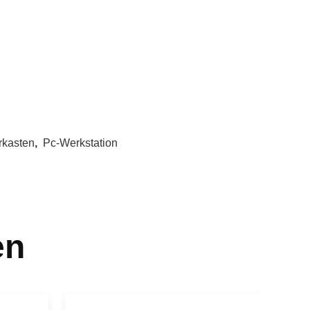
rkasten
,
Pc-Werkstation
en