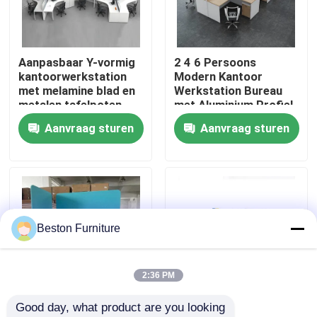
Fabriekstocht
Aanpasbaar Y-vormig
2 4 6 Persoons
kantoorwerkstation
Modern Kantoor
Kwaliteitscontrole
met melamine blad en
Werkstation Bureau
metalen tafelpoten
met Aluminium Profiel
Stof Materiaal en
Aanvraag sturen
Aanvraag sturen
Neem contact met ons op
30mm Dik Paneel
Nieuws
Gevallen
Beston Furniture
Blog
2:36 PM
Good day, what product are you looking 
Bureau Werkstation Bureaus
Aanpasbare grootte
Modulair werkstation