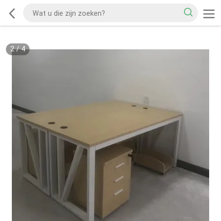
2
/
4