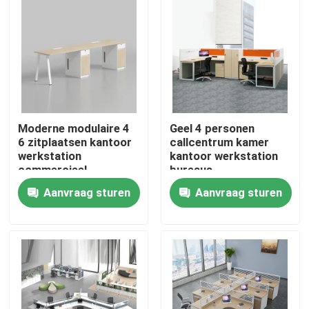
Moderne modulaire 4
Geel 4 personen
6 zitplaatsen kantoor
callcentrum kamer
werkstation
kantoor werkstation
commercieel
bureaus
personeel kantoor
Aanvraag sturen
Aanvraag sturen
bureau met privacy
scherm
Thuis
scheidingswand
Producten
Over ons