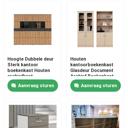
Hoogte Dubbele deur
Houten
Sterk kantoor
kantoorboekenkast
boekenkast Houten
Glasdeur Document
archiefkast
Archief Boekenkast
Aanvraag sturen
Aanvraag sturen
Thuis
Producten
Over ons