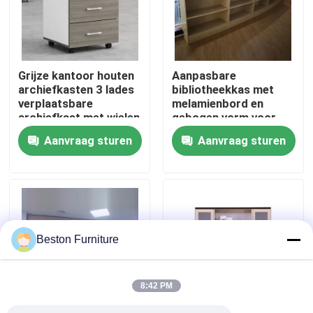
Fabriekstocht
Grijze kantoor houten
Aanpasbare
Kwaliteitscontrole
archiefkasten 3 lades
bibliotheekkas met
verplaatsbare
melamienbord en
archiefkast met wielen
gebogen vorm voor
Neem contact met ons op
kantooropslag
Aanvraag sturen
Aanvraag sturen
Nieuws
Gevallen
Beston Furniture
Blog
8:42 PM
Bureau Werkstation Bureaus